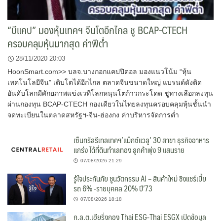
“บีแคป” มองหุ้นเทคฯ จีนโตอีกไกล ชู BCAP-CTECH
ครอบคลุมหุ้นมากสุด ค่าฟีต่ำ
28/11/2020 20:03
HoonSmart.com>> บลจ.บางกอกแคปปิตอล มองแนวโน้ม “หุ้น
เทคโนโลยีจีน” เติบโตได้อีกไกล ตลาดจีนขนาดใหญ่ แบรนด์ดังติด
อันดับโลกมีศักยภาพแข่งเวทีโลกหนุนโตก้าวกระโดด ชูทางเลือกลงทุน
ผ่านกองทุน BCAP-CTECH กองเดียวในไทยลงทุนครอบคลุมหุ้นชั้นนำ
จดทะเบียนในตลาดสหรัฐฯ-จีน-ฮ่องกง ค่าบริหารจัดการต่ำ
เซ็นทรัลรีเทลเทคฯ’แม็กซ์แวลู’ 30 สาขา ธุรกิจอาหาร
แกร่ง ได้ที่ดินทำเลทอง ลูกค้าพุ่ง 9 แสนราย
07/08/2026 21:29
รู้ใจประกันภัย ชูนวัตกรรม AI – สินค้าใหม่ ชิงแชร์เบี้ย
รถ 6% -รายบุคคล 20% ปี’73
07/08/2026 18:18
ก.ล.ต.เฮียริ่งกอง Thai ESG-Thai ESGX เปิดข้อมูล