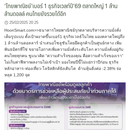
‘ไทยพาณิชย์’เบอร์ 1 ธุรกิจเวลท์ปี’69 ตลาดใหญ่ 1 ล้าน
ล้านดอลล์ คนไทยยังรวยได้อีก
25/02/2025 20:25
HoonSmart.com>>ธนาคารไทยพาณิชย์รุกตลาดบริหารความมั่งคั่ง
เต็มรูปแบบ ตั้งเป้าผงาดขึ้นเบอร์1 ธุรกิจเวลธ์ในไทย มองตลาดใหญ่ถึง
1 ล้านล้านดอลลาร์ นำเสนอโซลูชันโดยยึดลูกค้าเป็นศูนย์กลาง เพิ่ม
พันธมิตรที่ใช่ ขยายโอกาสเพิ่มความมั่งคั่งระดับโลก ความมั่งคั่งอยู่กับ
คนไทยทุกคน ชูแนวคิด “ความสำเร็จของคุณ คือความสำเร็จของเรา”
ไม่เก็บค่าฟีหากผลงานไม่เข้าเป้า มองไทยปีนี้ไม่แย่กว่าปีก่อน ธุรกิจ
หลักอาหาร-ท่องเที่ยว-โลจิสติกส์ยังเติบโต ด้านหุ้นดิ่งต่อ -2.38% จ่อ
หลุด 1,200 จุด