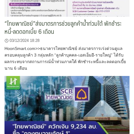
“ไทยพาณิชย์”ส่งมาตรการช่วยลูกค้าน้ำท่วมใต้ พักชำระ
หนี้-ลดดอกเบี้ย 6 เดือน
03/12/2024 18:28
HoonSmart.com>>ธนาคารไทยพาณิชย์ ส่งมาตรการเร่งด่วนดูแล
ครอบคลุมลูกค้า 3 กลุ่มหลัก “ลูกค้าบุคคล-เอสเอ็มอี-รายใหญ่” ได้รับ
ผลกระทบจากสถานการณ์น้ำท่วมภาคใต้ พักชำระหนี้และลดดอกเบี้ย
นาน 6 เดือน