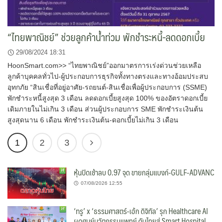
“ไทยพาณิชย์” ช่วยลูกค้าน้ำท่วม พักชำระหนี้-ลดดอกเบี้ย
29/08/2024 18:31
HoonSmart.com>> “ไทยพาณิชย์”ออกมาตรการเร่งด่วนช่วยเหลือ
ลูกค้าบุคคลทั่วไป-ผู้ประกอบการธุรกิจทั้งทางตรงและทางอ้อมประสบ
อุทกภัย “สินเชื่อที่อยู่อาศัย-รถยนต์-สินเชื่อเพื่อผู้ประกอบการ (SSME)
พักชำระหนี้สูงสุด 3 เดือน ลดดอกเบี้ยสูงสุด 100% ของอัตราดอกเบี้ย
เดิมภายในไม่เกิน 3 เดือน ส่วนผู้ประกอบการ SME พักชำระเงินต้น
สูงสุดนาน 6 เดือน พักชำระเงินต้น-ดอกเบี้ยไม่เกิน 3 เดือน
1
2
3
หุ้นปิดเช้าลบ 0.97 จุด ขายกลุ่มแบงก์-GULF-ADVANC
07/08/2026 12:55
‘ทรู’ x ‘ธรรมศาสตร์-เอ้ก ดิจิทัล’ รุก Healthcare AI
ผุดศูนย์นวัตกรรมแพทย์ ดันไทยสู่ Smart Hospital