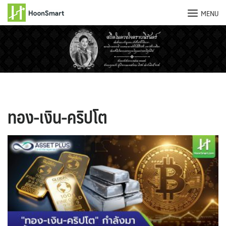
MENU
Skip
to
content
ทอง-เงิน-คริปโต