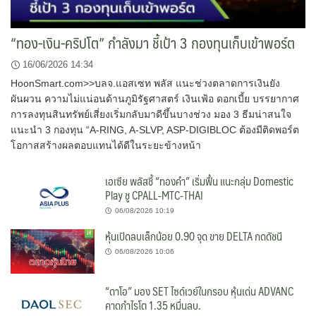
“ทอง-เงิน-คริปโต” กำลังมา ชี้เป้า 3 กองทุนเก็บเข้าพอร์ต
16/06/2026 14:34
HoonSmart.com>>บลจ.แอสเซท พลัส แนะช่วงตลาดการเงินยัง
ผันผวน ความไม่แน่อนด้านภูมิรัฐศาสตร์ เงินเฟ้อ ดอกเบี้ย บรรยากาศ
การลงทุนสินทรัพย์เสี่ยงเริ่มกลับมาดีขึ้นบางช่วง มอง 3 ธีมน่าสนใจ
แนะนำ 3 กองทุน “A-RING, A-SLVP, ASP-DIGIBLOC ต้องมีติดพอร์ต
โอกาสสร้างผลตอบแทนได้ดีในระยะข้างหน้า
เอเซีย พลัสชี้ “ทองคำ” เริ่มฟื้น แนะกลุ่ม Domestic
Play ชู CPALL-MTC-THAI
06/08/2026 10:19
หุ้นเปิดลบเล็กน้อย 0.90 จุด ขาย DELTA กดดัชนี
06/08/2026 10:06
“ดาโอ” มอง SET ไซด์เวย์ในกรอบ หุ้นเด่น ADVANC
คาดกำไรโต 1.35 หมื่นลบ.