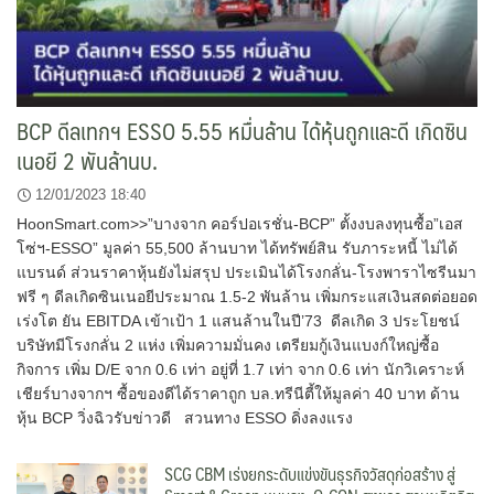
BCP ดีลเทกฯ ESSO 5.55 หมื่นล้าน ได้หุ้นถูกและดี เกิดซิน
เนอยี 2 พันล้านบ.
12/01/2023 18:40
HoonSmart.com>>”บางจาก คอร์ปอเรชั่น-BCP” ตั้งงบลงทุนซื้อ”เอส
โซ่ฯ-ESSO” มูลค่า 55,500 ล้านบาท ได้ทรัพย์สิน รับภาระหนี้ ไม่ได้
แบรนด์ ส่วนราคาหุ้นยังไม่สรุป ประเมินได้โรงกลั่น-โรงพาราไซรีนมา
ฟรี ๆ ดีลเกิดซินเนอยีประมาณ 1.5-2 พันล้าน เพิ่มกระแสเงินสดต่อยอด
เร่งโต ยัน EBITDA เข้าเป้า 1 แสนล้านในปี’73 ดีลเกิด 3 ประโยชน์
บริษัทมีโรงกลั่น 2 แห่ง เพิ่มความมั่นคง เตรียมกู้เงินแบงก์ใหญ่ซื้อ
กิจการ เพิ่ม D/E จาก 0.6 เท่า อยู่ที่ 1.7 เท่า จาก 0.6 เท่า นักวิเคราะห์
เชียร์บางจากฯ ซื้อของดีได้ราคาถูก บล.ทรีนีตี้ให้มูลค่า 40 บาท ด้าน
หุ้น BCP วิ่งฉิวรับข่าวดี สวนทาง ESSO ดิ่งลงแรง
SCG CBM เร่งยกระดับแข่งขันธุรกิจวัสดุก่อสร้าง สู่