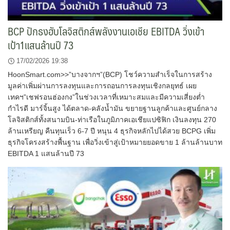
BCP ปักธงฮับโลจิสติกส์พลังงานเอเชีย EBITDA วิ่งเข้า
เป้า1แสนล้านปี 73
17/02/2026 19:38
HoonSmart.com>>”บางจากฯ”(BCP) โชว์ความสำเร็จในการสร้าง
มูลค่าเพิ่มผ่านการลงทุนและการถอนการลงทุนเชิงกลยุทธ์ เผย
เทคฯ”เชฟรอนฮ่องกง”ในช่วงเวลาที่เหมาะสมและมีความเสี่ยงต่ำ
กำไรดี มาร์จิ้นสูง ได้ตลาด-คลังน้ำมัน ขยายฐานลูกค้าและศูนย์กลาง
โลจิสติกส์ทั้งสนามบิน-ท่าเรือในภูมิภาคเอเชียแปซิฟิก เงินลงทุน 270
ล้านเหรียญ คืนทุนเร็ว 6-7 ปี หนุน 4 ธุรกิจหลักไปได้สวย BCPG เพิ่ม
ธุรกิจโครงสร้างพื้นฐาน เพื่อวิ่งเข้าสู่เป้าหมายยอดขาย 1 ล้านล้านบาท
EBITDA 1 แสนล้านปี 73