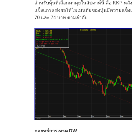
สำหรับหุ้นที่เลือกมาคุยในสัปดาห์นี้ คือ KKP หลั
แข็งแกร่ง ส่งผลให้โมเมนตัมของหุ้นมีความแข็
70 และ 74 บาท ตามลำดับ
กลยุทธ์การเทรด DW