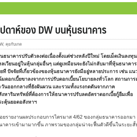
 สัปดาห์ของ DW บนหุ้นธนาคาร
W
,
คุยกับเกด
้นธนาคารปรับตัวลงต่อเนื่องตั้งแต่ช่วงหลังปีใหม่ โดยเม็ดเงินลงทุน
ลเวียนอยู่ในหุ้นกลุ่มอื่นๆ แต่ดูเหมือนจะยังไม่กลับมาที่หุ้นธนาคาร
ียที ปัจจัยที่เกี่ยวข้องของหุ้นธนาคารยังมีอยู่หลายประการ เช่น แน
น้มดอกเบี้ยขาลงจากการปรับดอกเบี้ยนโยบายลงทั่วโลก สถานการ
ะวันออกกลางที่ยังผันผวน และรวมทั้งแรงกดดันจากภาค
ังหาริมทรัพย์ที่ต้องการให้ธนาคารปรับลดอัตราดอกเบี้ยกู้ยืมเพื่อ
ระตุ้นยอดอสังหาฯ
มีการทยอยรายงานผลประกอบการไตรมาส 4/62 ของกลุ่มธนาคารออกมา
มธนาคารเข้ามามากขึ้น ภาพรวมของกลุ่มน่าจะฟื้นตัวดีขึ้นในระยะสั