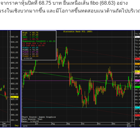
งจากราคาหุ้นปิดที่ 68.75 บาท ยืนเหนือเส้น fibo (68.63) อย่าง
งแรงในเชิงบวกมากขึ้น และมีโอกาสขึ้นทดสอบแนวต้านถัดไปบริเ