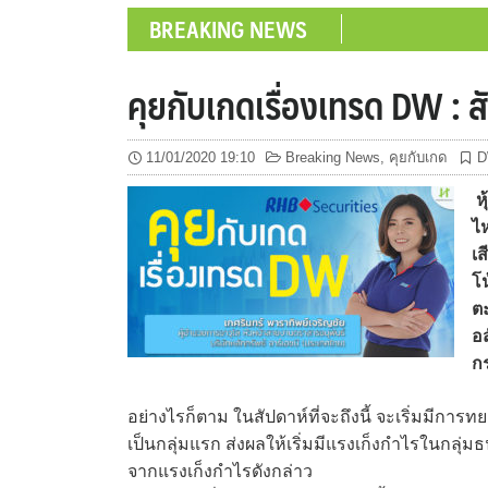
BREAKING NEWS
คุยกับเกดเรื่องเทรด DW :
11/01/2020 19:10
Breaking News
,
คุยกับเกด
D
หุ
ไห
เส
โ
ต
อส
ก
อย่างไรก็ตาม ในสัปดาห์ที่จะถึงนี้ จะเริ่ม
เป็นกลุ่มแรก ส่งผลให้เริ่มมีแรงเก็งกำไรในกลุ่
จากแรงเก็งกำไรดังกล่าว