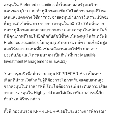
ลงทุนใน Preferred securities ทั้งในตลาดสหรัฐอเมริกา
แคนาดา ยุโรปและทั่วภูมิภาคเอเชีย มีสไตล์การลงทุนที่โดด
เด่นและแตกต่าง ใช้การกระจายลงทุนผ่านการวิเคราะห์ปัจจัย
พื้นฐานที่เข้มข้น กระจายการลงทุนใน 50-70 บริษัทที่หลาก
หลายภูมิภาคและหลายอุตสาหกรรมและลงทุนในหลักทรัพย์
ที่มีคุณภาพดีโดยไม่ยึดติดกับดัชนีชี้วัด เน้นลงทุนในสินทรัพย์
Preferred securities ในกลุ่มอุตสาหกรรมที่มีความเชื่อมั่นสูง
และให้ผลตอบแทนที่ดี เช่น พลังงานและไฟฟ้า ธนาคาร
ประกันภัย และโทรคมนาคม เป็นต้น” (ที่มา : Manulife
Investment Management ณ ธ.ค.61)
“บลจ.กรุงศรี เชื่อมั่นว่ากองทุน KFPREFER-A จะเป็นทาง
เลือกที่น่าสนใจสำหรับผู้ที่ต้องการโอกาสรับผลตอบแทนสูง
จากลงทุนในตราสารหนี้ โดยไม่ต้องการเพิ่มระดับความเสี่ยง
จากการลงทุนใน High yield และไม่เสียภาษีตราสารหนี้อีก
ด้วย”น.ส.ศิริพร กล่าว
ทั้งนี้ กองทุนรวม KFPREFER-A อยู่ในระหว่างการพิจารณา