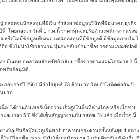
นหุ้นร่วงลงแรง เหลือไม่กี่สตางค์ ไม่มีคนกล้าซื้อ นักลงทุนที่ขายหุ้น
หญ่ ตลอดจนนักลงทุนที่มีเงิน กำลังหาข้อมูลบริษัทที่มีอนาคต ธุรกิจ
นี้ โดยมองว่า วันที่ 1 ก.ค.นี้ ราคาหุ้นจะปรับตัวลงหนัก จากแรงข
จ หรือไม่มีข้อมูลเพียงพอ แต่นักลงทุนที่มีข้อมูลดี มีข้อมูลภายใน ไ
ี่ถือ ซึ่งไม่น่าใช้เวลานาน หุ้นจะกลับเข้ามาซื้อขายตามเกณฑ์ปกติ
ิษัทฯ มีแผนขอตลาดหลักทรัพย์ กลับมาซื้อขายตามแผนไตรมาส 3 นี้
ทรัพย์อนุมัติ
ลประกอบการปี 2561 มีกำไรสุทธิ 73 ล้านบาท โดยกำไรติดต่อกัน 5
้านบาท
น็ต” ได้งานอินเทอร์เน็ตความเร็วสูงในพื้นที่ห่างไกล หรือเน็ตชาย
ยะเวลา 5 ปี ซึ่งได้เซ็นสัญญางานกับ กสทช. ไปแล้ว เมื่อเร็วๆ นี้
้นทางบัญชีหรือบุ๊คแวลูเกินพาร์ ราคาบนกระดานครั้งหลังสุด 4 สตาง
็ไม่มีใครซื้อ เพราะยังไม่เห็นงบไตรมาส 2 เช่นเดียวกับบริษัทอื่น ที