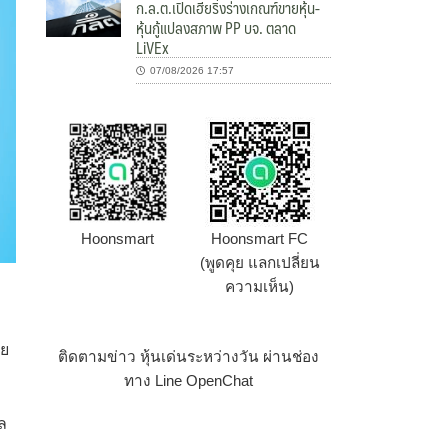
ก.ล.ต.เปิดเฮียริ่งร่างเกณฑ์ขายหุ้น-
หุ้นกู้แปลงสภาพ PP บจ. ตลาด
LiVEx
07/08/2026 17:57
Hoonsmart
Hoonsmart FC
(พูดคุย แลกเปลี่ยน
ความเห็น)
า
าย
ติดตามข่าว หุ้นเด่นระหว่างวัน ผ่านช่อง
ทาง Line OpenChat
ูล