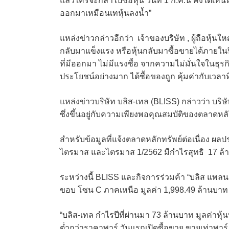
แล้วใครจะกล้าไปซื้อหุ้น วันที่ 1 ก.ค.นี้ คงได้เห็
ออกมาเหมือนเทหุ้นลงน้ำ”
แหล่งข่าวกล่าวอีกว่า เจ้าของบริษัท , ผู้ถือหุ้นใ
กลับมาแข็งแรง หรือหุ้นกลับมาซื้อขายได้ภายในปี
ที่มีออกมา ไม่มีแรงซื้อ จากความไม่มั่นใจในธุรกิ
ประโยชน์อย่างมาก ได้ซื้อของถูก คุ้มค่ากับเวลาท
แหล่งข่าวบริษัท บลิส-เทล (BLISS) กล่าวว่า บร
ซึ่งขึ้นอยู่กับความเพียงพอคุณสมบัติของตลาดหลัก
สำหรับข้อมูลที่แจ้งตลาดหลักทรัพย์ต่อเนื่อง ผ
ไตรมาส และไตรมาส 1/2562 มีกำไรสุทธิ 17 ล
ระหว่างนี้ BLISS และกิจการร่วมค้า “บลิส แพลนเ
ขอบ โซน C ภาคเหนือ มูลค่า 1,998.49 ล้านบาท ระ
“บลิส-เทล กำไรปีที่ผ่านมา 73 ล้านบาท มูลค่าหุ
ต่ำกว่าราคาพาร์ วันแรกเปิดซื้อขาย ขายเท่าพาร์ ก