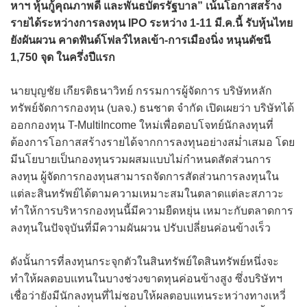
หาฯ หุ้นกู้คุณภาพดี และพันธบัตรรัฐบาล” เน้นโอกาสสร้าง
รายได้ระหว่างการลงทุน IPO ระหว่าง 1-11 มี.ค.นี้ รับหุ้นไทย
ยังผันผวน คาดฟันด์โฟลว์ไหลเข้า-การเมืองนิ่ง หนุนดัชนี
1,750 จุด ในครึ่งปีแรก
นายบุญชัย เกียรติธนาวิทย์ กรรมการผู้จัดการ บริษัทหลัก
ทรัพย์จัดการกองทุน (บลจ.) ธนชาต จำกัด เปิดเผยว่า บริษัทได้
ออกกองทุน T-MultiIncome ใหม่เพื่อตอบโจทย์นักลงทุนที่
ต้องการโอกาสสร้างรายได้จากการลงทุนอย่างสม่ำเสมอ โดย
มีนโยบายเป็นกองทุนรวมผสมแบบไม่กำหนดสัดส่วนการ
ลงทุน ผู้จัดการกองทุนสามารถจัดการสัดส่วนการลงทุนใน
แต่ละสินทรัพย์ได้ตามความเหมาะสมในตลาดแต่ละสภาวะ
ทำให้การบริหารกองทุนนี้มีความยืดหยุ่น เหมาะกับตลาดการ
ลงทุนในปัจจุบันที่มีความผันผวน ปรับเปลี่ยนค่อนข้างเร็ว
ดังนั้นการที่ลงทุนกระจุกตัวในสินทรัพย์ใดสินทรัพย์หนึ่งจะ
ทำให้ผลตอบแทนในบางช่วงขาดทุนค่อนข้างสูง ซึ่งบริษัทฯ
เชื่อว่ายังมีนักลงทุนที่ไม่ชอบให้ผลตอบแทนระหว่างทางเหวี่