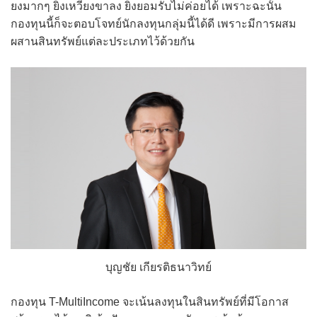
ยงมากๆ ยิ่งเหวี่ยงขาลง ยิ่งยอมรับไม่ค่อยได้ เพราะฉะนั้น
กองทุนนี้ก็จะตอบโจทย์นักลงทุนกลุ่มนี้ได้ดี เพราะมีการผสม
ผสานสินทรัพย์แต่ละประเภทไว้ด้วยกัน
บุญชัย เกียรติธนาวิทย์
กองทุน T-MultiIncome จะเน้นลงทุนในสินทรัพย์ที่มีโอกาส