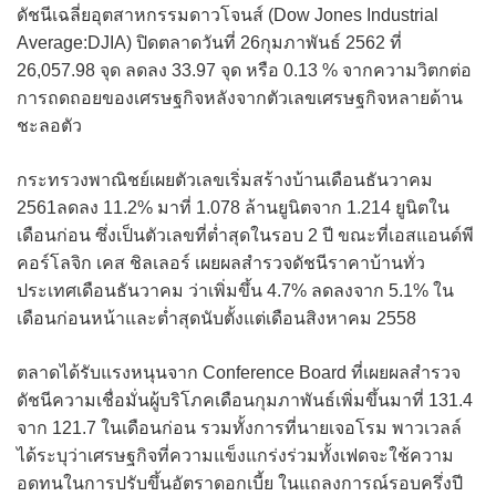
ดัชนีเฉลี่ยอุตสาหกรรมดาวโจนส์ (Dow Jones Industrial
Average:DJIA) ปิดตลาดวันที่ 26กุมภาพันธ์ 2562 ที่
26,057.98 จุด ลดลง 33.97 จุด หรือ 0.13 % จากความวิตกต่อ
การถดถอยของเศรษฐกิจหลังจากตัวเลขเศรษฐกิจหลายด้าน
ชะลอตัว
กระทรวงพาณิชย์เผยตัวเลขเริ่มสร้างบ้านเดือนธันวาคม
2561ลดลง 11.2% มาที่ 1.078 ล้านยูนิตจาก 1.214 ยูนิตใน
เดือนก่อน ซึ่งเป็นตัวเลขที่ต่ำสุดในรอบ 2 ปี ขณะที่เอสแอนด์พี
คอร์โลจิก เคส ชิลเลอร์ เผยผลสำรวจดัชนีราคาบ้านทั่ว
ประเทศเดือนธันวาคม ว่าเพิ่มขึ้น 4.7% ลดลงจาก 5.1% ใน
เดือนก่อนหน้าและต่ำสุดนับตั้งแต่เดือนสิงหาคม 2558
ตลาดได้รับแรงหนุนจาก Conference Board ที่เผยผลสำรวจ
ดัชนีความเชื่อมั่นผู้บริโภคเดือนกุมภาพันธ์เพิ่มขึ้นมาที่ 131.4
จาก 121.7 ในเดือนก่อน รวมทั้งการที่นายเจอโรม พาวเวลล์
ได้ระบุว่าเศรษฐกิจที่ความแข็งแกร่งร่วมทั้งเฟดจะใช้ความ
อดทนในการปรับขึ้นอัตราดอกเบี้ย ในแถลงการณ์รอบครึ่งปี