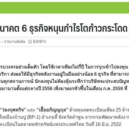
นาคต 6 ธุรกิจหนุนกำไรโตก้าวกระโดด
 - รายงานพิเศษ
BANPU
ครบวงจรอย่างเต็มตัว โดยใช้เวลาเพียงไม่กี่ปี ในการรุกเข้าไปลงทุน
กา ส่งผลให้มีธุรกิจพลังงานอยู่ในมืออย่างน้อย 6 ธุรกิจ ที่สามาร
ในทุกสถานการณ์ นักลงทุนไม่ต้องลุ้นระทึกว่าบริษัทจะประสบปัญ
านานตั้งแต่กลางปี 2556 เพิ่งมาผงกหัวขึ้นในเดือน ก.ค. 2559 ที่
“ว่องกุศลกิจ”
และ
“เอื้ออภิญญกุล”
ด้วยทุนจดทะเบียนเพียง 25 ล้า
่เหมืองบ้านปู (BP-1) อำเภอลี้ จังหวัดลำพูน จากกรมพัฒนาพลังงา
เบียนในตลาดหลักทรัพย์แห่งประเทศไทย วันที่ 16 มิ.ย. 2532