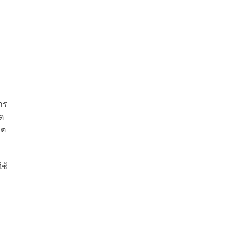
าร
ต
ิต
ช้