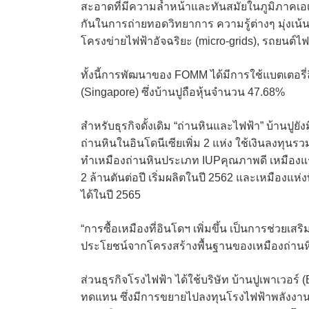
สะอาดที่มีความล้ำหน้าและทันสมัยในภูมิภาคเ
กันในการถ่ายทอดวิทยาการ ความรู้ต่างๆ มุ่งเ
โครงข่ายไฟฟ้าอัจฉริยะ (micro-grids), รถยนต์ไฟ
ทั้งนี้การพัฒนาของ FOMM ได้มีการใช้แบตเตอรี
(Singapore) ซึ่งบ้านปูถือหุ้นจำนวน 47.68%
สำหรับธุรกิจดั้งเดิม “ถ่านหินและไฟฟ้า” บ้านปูยั
ถ่านหินในอินโดนีเซียเพิ่ม 2 แห่ง ใช้เงินลงทุน
ทำเหมืองถ่านหินประเภท IUPคุณภาพดี เหมือง
2 ล้านตันต่อปี เริ่มผลิตในปี 2562 และเหมืองแห
ได้ในปี 2565
“การซื้อเหมืองที่อินโดฯ เพิ่มขึ้น เป็นการช่วย
ประโยชน์จากโครงสร้างพื้นฐานของเหมืองถ่านหิน 
ส่วนธุรกิจโรงไฟฟ้า ได้ใช้บริษัท บ้านปูเพาเวอร
ทดแทน ซึ่งมีการขยายไปลงทุนโรงไฟฟ้าพลังงานล