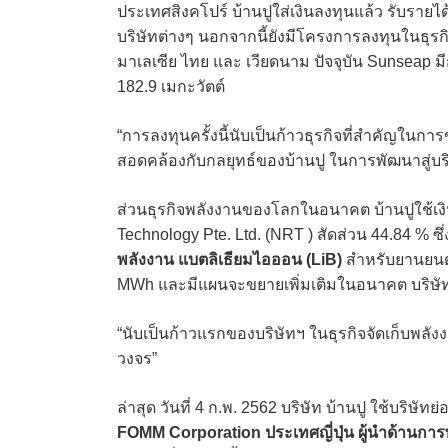
ประเทศสิงคโปร์ บ้านปูใส่เงินลงทุนแล้ว รับราย
บริษัทต่างๆ นอกจากนี้ยังมีโครงการลงทุนในธุรก
มาเลเซีย ไทย และ เวียดนาม ปัจจุบัน Sunseap 
182.9 เมกะวัตต์
“การลงทุนครั้งนี้นับเป็นก้าวธุรกิจที่สำคัญใน
สอดคล้องกับกลยุทธ์ของบ้านปู ในการพัฒนาสู่บริ
ส่วนธุรกิจพลังงานของโลกในอนาคต บ้านปูใช้เ
Technology Pte. Ltd. (NRT ) สัดส่วน 44.84 %
พลังงาน แบตลิเธียมไอออน (LiB)
สำหรับยานยนต์
MWh และมีแผนจะขยายเพิ่มเติมในอนาคต บริษัท
“นับเป็นก้าวแรกของบริษัทฯ ในธุรกิจจัดเก็บพลั
วงจร”
ล่าสุด วันที่ 4 ก.พ. 2562 บริษัท บ้านปู ใช้บร
FOMM Corporation ประเทศญี่ปุ่น ผู้นำด้านกา