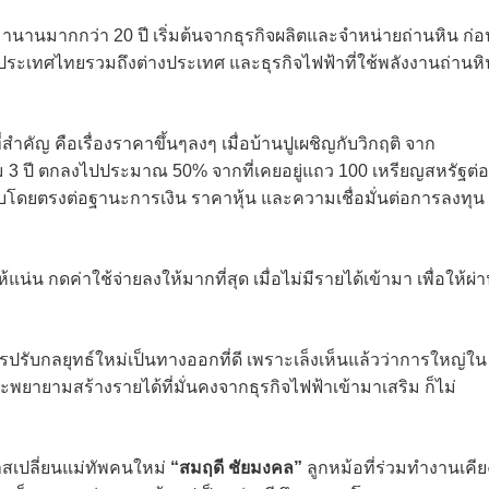
จมานานมากกว่า 20 ปี เริ่มต้นจากธุรกิจผลิตและจำหน่ายถ่านหิน ก่อ
นประเทศไทยรวมถึงต่างประเทศ และธุรกิจไฟฟ้าที่ใช้พลังงานถ่านหิ
ี่สำคัญ คือเรื่องราคาขึ้นๆลงๆ เมื่อบ้านปูเผชิญกับวิกฤติ จาก
3 ปี ตกลงไปประมาณ 50% จากที่เคยอยู่แถว 100 เหรียญสหรัฐต่อ
ทบโดยตรงต่อฐานะการเงิน ราคาหุ้น และความเชื่อมั่นต่อการลงทุน
แน่น กดค่าใช้จ่ายลงให้มากที่สุด เมื่อไม่มีรายได้เข้ามา เพื่อให้ผ่
ปรับกลยุทธ์ใหม่เป็นทางออกที่ดี เพราะเล็งเห็นแล้วว่าการใหญ่ใน
จะพยายามสร้างรายได้ที่มั่นคงจากธุรกิจไฟฟ้าเข้ามาเสริม ก็ไม่
กาสเปลี่ยนแม่ทัพคนใหม่
“สมฤดี ชัยมงคล”
ลูกหม้อที่ร่วมทำงานเคีย