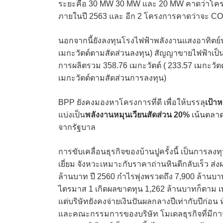
ระยะคือ 30 MW 30 MW และ 20 MW คาดว่าโครง
ภายในปี 2563 และ อีก 2 โครงการคาดว่าจะ C
นอกจากนี้ยังลงทุนโรงไฟฟ้าพลังงานแสงอาทิตย์นา
เมกะวัตต์ตามสัดส่วนลงทุน) สัญญาขายไฟฟ้าเป็นระ
การผลิตรวม 358.76 เมกะวัตต์ ( 233.57 เมกะวัตต
เมกะวัตต์ตามสัดส่วนการลงทุน)
BPP ยังคงมองหาโครงการที่ดี เพื่อให้บรรลุ
เป้า
แบ่งเป็น
พลังงานหมุนเวียนสัดส่วน 20%
เน้นตลา
จากรัฐบาล
การขับเคลื่อนธุรกิจของบ้านปูครั้งนี้ เป็นการลง
เยี่ยม จังหวะเหมาะกับราคาถ่านหินตีกลับเร็ว ส
ล้านบาท ปี 2560 กำไรพุ่งพรวดถึง 7,900 ล้านบา
ไตรมาส 1 เกิดผลขาดทุน 1,262 ล้านบาทก็ตาม เพ
แต่บริษัทยังคงจ่ายเงินปันผลกลางปีเท่ากับปีก่อ
และคณะกรรมการของบริษัท โมเดลธุรกิจที่มีการต่อ