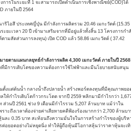
การในระยะที่ 1 จะสามารถเปิดดำเนินการเชิงพาณิชย์(COD)ได้
OD ภายในปี 2564
ริไอสึ ประเทศญี่ปุ่น มีกำลังการผลิตรวม 20.46 เมกะวัตต์ (15.35
ยะเวลา 20 ปี เข้ามาเสริมจากที่มีอยู่แล้วทั้งสิ้น 13 โครงการกำล
์ตามสัดส่วนการลงทุน) เปิด COD แล้ว 58.86 เมกะวัตต์ ( 37.42
หมายตามแผนกลยุทธ์กำลังการผลิต 4,300 เมกะวัตต์ ภายในปี 2568
ดที่มีการเติบโตของความต้องการใช้ไฟฟ้าและมีนโยบายสนับสนุน
ทุนตั้งแต่ต้นน้ำ กลางน้ำถึงปลายน้ำ สร้างพอร์ตลงทุนที่มีคุณภาพยอ
่งผลให้กำไรเติบโตก้าวกระโดด จากปี 2559 พลิกมามีกำไรกว่า 1,67
ท ส่วนปี 2561 ช่วง 9 เดือนมีกำไรรวม 5,207 ล้านบาท แม้ว่าใน
ราะถึงเวลาต้องจ่ายค่าเสียหายคดีฟ้องร้องมากกว่า 2,700 ล้านบ
น หุ้นละ 0.35 บาท สะท้อนถึงความมั่นใจในการสร้างกำไรของผู้บริห
ยอดอย่างไม่หยุดนิ่ง ทำให้ผู้ถือหุ้นมีโอกาสลุ้นว่าราคาหุ้นจะเทิร