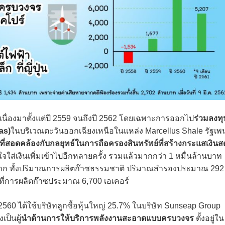
ื่องมาตั้งแต่ปี 2559 จนถึงปี 2562 โดยเฉพาะการออกไป
ร่วมลงทุ
as)
ในบริเวณตะวันออกเฉียงเหนือในแหล่ง Marcellus Shale รัฐเพ
่ที่สอดคล้องกับกลยุทธ์ในการถือครองสินทรัพย์ที่สร้างกระแสเงินส
จใส่เงินเพิ่มเข้าไปอีกหลายครั้ง รวมแล้วมากกว่า 1 หมื่นล้านบาท
 จาก ทั้งปริมาณการผลิตก๊าซธรรมชาติ ปริมาณสำรองประมาณ 292
ที่การผลิตก๊าซประมาณ 6,700 เอเคอร์
ย. 2560 ได้ใช้บริษัทลูกซื้อหุ้นใหญ่ 25.7% ในบริษัท Sunseap Group
ป็นผู้
นำด้านการให้บริการพลังงานสะอาดแบบครบวงจร
ตั้งอยู่ใน