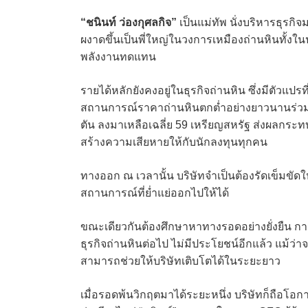
“ชนินท์ ว่องกุศลกิจ”
เป็นแม่ทัพ นั่งบริหารธุรกิ
ผงาดขึ้นเป็นพี่ใหญ่ในวงการเหมืองถ่านหินทั้งใ
พลังงานทดแทน
รายได้หลักยังคงอยู่ในธุรกิจถ่านหิน ซึ่งมีตัวแปรท
สถานการณ์ราคาถ่านหินตกต่ำอย่างยาวนานร่วม 
ตัน ลงมาเหลือเฉลี่ย 59 เหรียญสหรัฐ ส่งผลกระ
สร้างความเสียหายให้กับนักลงทุนทุกคน
ทางออก ณ เวลานั้น บริษัทจำเป็นต้องรัดเข็มขัดให้
สถานการณ์ที่ย่ำแย่ออกไปให้ได้
ขณะเดียวกันต้องศึกษาหาทางรอดอย่างยั่งยืน การ
ธุรกิจถ่านหินต่อไป ไม่มีประโยชน์อีกแล้ว แม้ว่า
สามารถช่วยให้บริษัทเติบโตได้ในระยะยาว
เมื่อรอดพ้นวิกฤตมาได้ระยะหนึ่ง บริษัทก็ถือโอ