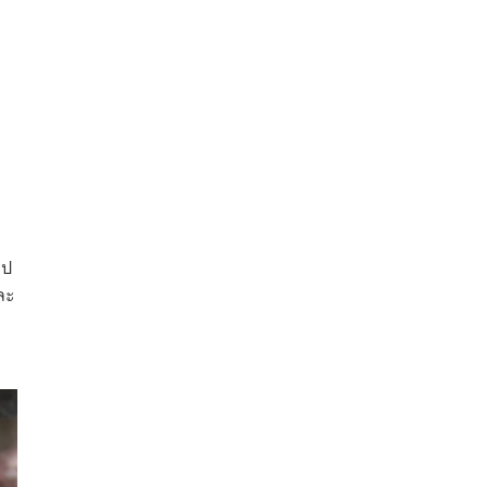
ูป
ละ