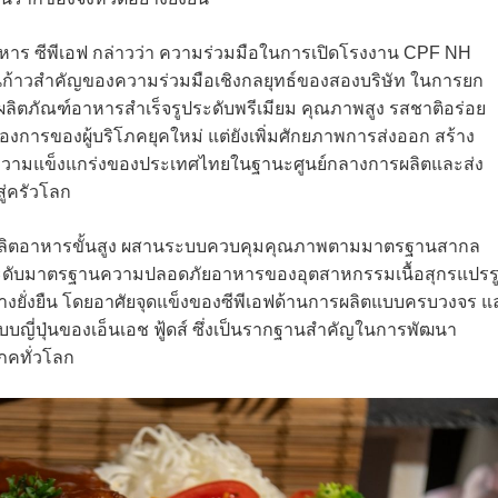
ิหาร ซีพีเอฟ กล่าวว่า ความร่วมมือในการเปิดโรงงาน CPF NH
็นก้าวสำคัญของความร่วมมือเชิงกลยุทธ์ของสองบริษัท ในการยก
สู่ผลิตภัณฑ์อาหารสำเร็จรูประดับพรีเมียม คุณภาพสูง รสชาติอร่อย
งการของผู้บริโภคยุคใหม่ แต่ยังเพิ่มศักยภาพการส่งออก สร้าง
ิมความแข็งแกร่งของประเทศไทยในฐานะศูนย์กลางการผลิตและส่ง
ู่ครัวโลก
การผลิตอาหารขั้นสูง ผสานระบบควบคุมคุณภาพตามมาตรฐานสากล
กระดับมาตรฐานความปลอดภัยอาหารของอุตสาหกรรมเนื้อสุกรแปรร
งยั่งยืน โดยอาศัยจุดแข็งของซีพีเอฟด้านการผลิตแบบครบวงจร แ
บญี่ปุ่นของเอ็นเอช ฟู้ดส์ ซึ่งเป็นรากฐานสำคัญในการพัฒนา
ภคทั่วโลก