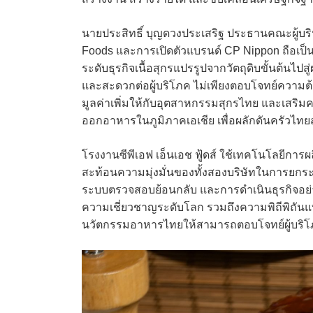
นายประสิทธิ์ บุญดวงประเสริฐ ประธานคณะผู้บร
Foods และการเปิดตัวแบรนด์ CP Nippon ถือเป
ระดับธุรกิจเนื้อสุกรแปรรูปจากวัตถุดิบขั้นต้นไป
และสะดวกต่อผู้บริโภค ไม่เพียงตอบโจทย์ความต้อ
มูลค่าเพิ่มให้กับอุตสาหกรรมสุกรไทย และเสร
ออกอาหารในภูมิภาคเอเชีย เพื่อผลักดันครัวไทยส
โรงงานซีพีเอฟ เอ็นเอช ฟู้ดส์ ใช้เทคโนโลยี
สะท้อนความมุ่งมั่นของทั้งสองบริษัทในการย
ระบบตรวจสอบย้อนกลับ และการดำเนินธุรกิจอย่า
ความเชี่ยวชาญระดับโลก รวมถึงความพิถีพิถันแบ
นวัตกรรมอาหารไทยให้สามารถตอบโจทย์ผู้บริโ