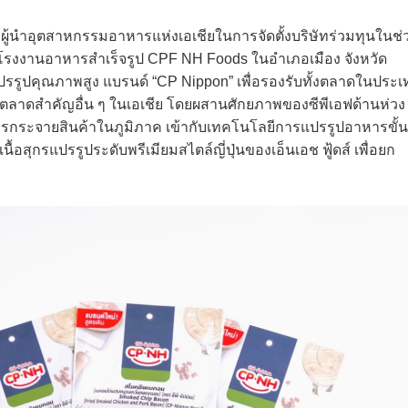
้นำอุตสาหกรรมอาหารแห่งเอเชียในการจัดตั้งบริษัทร่วมทุนในช่
่องโรงงานอาหารสำเร็จรูป CPF NH Foods ในอำเภอเมือง จังหวัด
แปรรูปคุณภาพสูง แบรนด์ “CP Nippon” เพื่อรองรับทั้งตลาดในประเ
และตลาดสำคัญอื่น ๆ ในเอเชีย โดยผสานศักยภาพของซีพีเอฟด้านห่วง
กระจายสินค้าในภูมิภาค เข้ากับเทคโนโลยีการแปรรูปอาหารขั้น
อสุกรแปรรูประดับพรีเมียมสไตล์ญี่ปุ่นของเอ็นเอช ฟู้ดส์ เพื่อยก