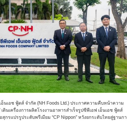
อ็นเอช ฟู้ดส์ จำกัด (NH Foods Ltd.) ประกาศความคืบหน้าความ
 ” เดินเครื่องการผลิตโรงงานอาหารสำเร็จรูปซีพีเอฟ เอ็นเอช ฟู้ดส์
้อสุกรแปรรูประดับพรีเมียม “CP Nippon” หวังยกระดับไทยสู่ฐานก