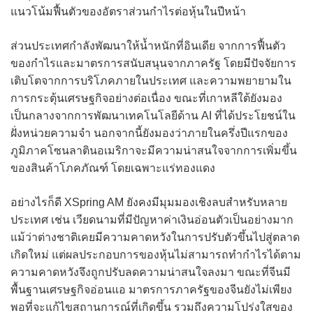
แนวโน้มฟื้นตัวของอัตราส่วนกำไรต่อหุ้นในปีหน้า
ส่วนประเทศกำลังพัฒนาให้น้ำหนักที่อินเดีย จากการฟื้นตัว
ของกำไรและมาตรการสนับสนุนจากภาครัฐ โดยมีปัจจัยการ
เติบโตจากการบริโภคภายในประเทศ และความพยายามใน
การกระตุ้นเศรษฐกิจอย่างต่อเนื่อง ขณะที่เกาหลีใต้ยังมอง
เป็นกลางจากการพัฒนาเทคโนโลยีด้าน AI ที่ได้ประโยชน์ใน
ฝั่งหน่วยความจำ นอกจากนี้ยังมองว่าภายในครึ่งปีแรกของ
ภูมิภาคโซนลาตินอเมริกาจะมีความน่าสนใจจากการเพิ่มขึ้น
ของสินค้าโภคภัณฑ์ โดยเฉพาะแร่ทองแดง
อย่างไรก็ดี XSpring AM ยังคงมีมุมมองเชิงลบสำหรับหลาย
ประเทศ เช่น เวียดนามที่มีปัญหาค่าเงินอ่อนตัวเป็นอย่างมาก
แม้ว่าต่างชาติเคยมีความคาดหวังในการปรับตัวขึ้นไปสู่ตลาด
เกิดใหม่ แต่ผลประกอบการของหุ้นไม่สามารถทำกำไรได้ตาม
ความคาดหวังจึงถูกปรับลดความน่าสนใจลงมา ขณะที่จีนมี
พื้นฐานเศรษฐกิจอ่อนแอ มาตรการภาครัฐของจีนยังไม่เพียง
พอที่จะแก้ไขสถานการณ์ที่เกิดขึ้น รวมถึงความโปร่งใสของ