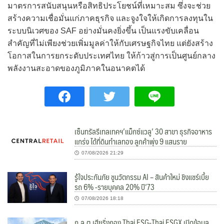
มาตรการสนับสนุนหรือสิทธิประโยชน์ที่เหมาะสม ซึ่งจะช่วย
สร้างความเชื่อมั่นแก่ภาคธุรกิจ และจูงใจให้เกิดการลงทุนใน
ระบบนิเวศของ SAF อย่างมั่นคงยิ่งขึ้น เป็นแรงขับเคลื่อน
สำคัญที่ไม่เพียงช่วยเพิ่มมูลค่าให้กับเศรษฐกิจไทย แต่ยังสร้าง
โอกาสในการยกระดับประเทศไทย ให้ก้าวสู่การเป็นศูนย์กลาง
พลังงานสะอาดของภูมิภาคในอนาคตได้
เซ็นทรัลรีเทลเทคฯ’แม็กซ์แวลู’ 30 สาขา ธุรกิจอาหาร
แกร่ง ได้ที่ดินทำเลทอง ลูกค้าพุ่ง 9 แสนราย
07/08/2026 21:29
รู้ใจประกันภัย ชูนวัตกรรม AI – สินค้าใหม่ ชิงแชร์เบี้ย
รถ 6% -รายบุคคล 20% ปี’73
07/08/2026 18:18
ก.ล.ต.เฮียริ่งกอง Thai ESG-Thai ESGX เปิดข้อมูล