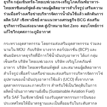
ธุรกิจ กลุ่มเซ็นทรัล-ไทยเบฟเวอเรจ-เจริญโภคภัณฑ์อาหาร-
ไทยเพรซิเดนท์ฟูดส์-สมาคมผู้ผลิตอาหารสำเร็จรูป เสริมความ
ร่วมมือสร้างเครือข่ายบริหารจัดการน้ำมันใช้แล้ว ผลักดันการ
ผลิต SAF เชิงพาณิชย์ ตามแนวทางเศรษฐกิจ BCG ส่งเสริม
ธุรกิจการบินแห่งอนาคต สู่เป้าหมาย Net Zero ตอบโจทย์การ
แก้ไขวิกฤตสภาวะภูมิอากาศ
กระทรวงอุตสาหกรรม โดยกรมส่งเสริมอุตสาหกรรม ร่วมลง
นามใน MOU กับบริษัท บางจาก คอร์ปอเรชั่น (BCP) และ
พันธมิตรภาคธุรกิจที่มีการใช้น้ำมันปรุงอาหาร ได้แก่ กลุ่ม
เซ็นทรัล บริษัท ไทยเบฟเวอเรจ บริษัท เจริญโภคภัณฑ์
อาหาร บริษัท ไทยเพรซิเดนท์ฟูดส์ และสมาคมผู้ผลิตอาหาร
สำเร็จรูป เพื่อสร้างเครือข่ายและส่งเสริมการบริหารจัดการโซ่
อุปทานของน้ำมันปรุงอาหารใช้แล้ว (UCO) ทั้งจากภาค
อุตสาหกรรมและภาคบริการ สำหรับใช้เป็นวัตถุดิบในการ
ผลิตน้ำมันอากาศยานยั่งยืน (Sustainable Aviation Fuel)
หรือ SAF ในเชิงพาณิชย์ รองรับอุตสาหกรรมการบินของ
ประเทศไทยให้มีมาตรฐานและเป็นที่ยอมรับในระดับสากล