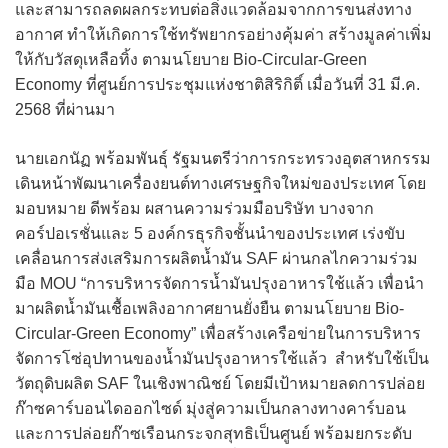
และสามารถลดผลกระทบต่อสิ่งแวดล้อมจากการขนส่งทาง
อากาศ ทำให้เกิดการใช้ทรัพยากรอย่างคุ้มค่า สร้างมูลค่าเพิ่ม
ให้กับวัสดุเหลือทิ้ง ตามนโยบาย Bio-Circular-Green
Economy ที่ศูนย์การประชุมแห่งชาติสิริกิติ์ เมื่อวันที่ 31 มี.ค.
2568 ที่ผ่านมา
นายเอกนัฏ พร้อมพันธุ์ รัฐมนตรีว่าการกระทรวงอุตสาหกรรม
เดินหน้าพัฒนาเครื่องยนต์ทางเศรษฐกิจใหม่ของประเทศ โดย
มอบหมาย ดีพร้อม ผสานความร่วมมือบริษัท บางจาก
คอร์ปอเรชั่นและ 5 องค์กรธุรกิจชั้นนำของประเทศ เร่งขับ
เคลื่อนการส่งเสริมการผลิตน้ำมัน SAF ผ่านกลไกความร่วม
มือ MOU “การบริหารจัดการน้ำมันปรุงอาหารใช้แล้ว เพื่อนำ
มาผลิตน้ำมันเชื้อเพลิงอากาศยานยั่งยืน ตามนโยบาย Bio-
Circular-Green Economy” เพื่อสร้างเครือข่ายในการบริหาร
จัดการโซ่อุปทานของน้ำมันปรุงอาหารใช้แล้ว สำหรับใช้เป็น
วัตถุดิบผลิต SAF ในเชิงพาณิชย์ โดยมีเป้าหมายลดการปล่อย
ก๊าซคาร์บอนไดออกไซด์ มุ่งสู่ความเป็นกลางทางคาร์บอน
และการปล่อยก๊าซเรือนกระจกสุทธิเป็นศูนย์ พร้อมยกระดับ