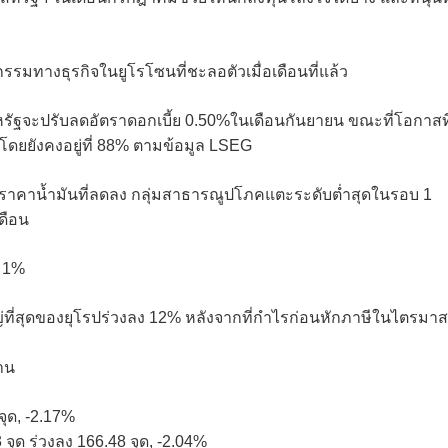
มทางธุรกิจในยูโรโซนที่ชะลอตัวเมื่อเดือนที่แล้ว
ัฐจะปรับลดอัตราดอกเบี้ย 0.50%ในเดือนกันยายน ขณะที่โอกาสที
โดยยังคงอยู่ที่ 88% ตามข้อมูล LSEG
มราคาน้ำมันที่ลดลง กลุ่มสาธารณูปโภคแตะระดับต่ำสุดในรอบ 1
เดือน
ณ 1%
่ที่สุดของยุโรปร่วงลง 12% หลังจากที่กำไรก่อนหักภาษีในไตรมาสท
งาน
จุด, -2.17%
จุด ร่วงลง 166.48 จุด, -2.04%