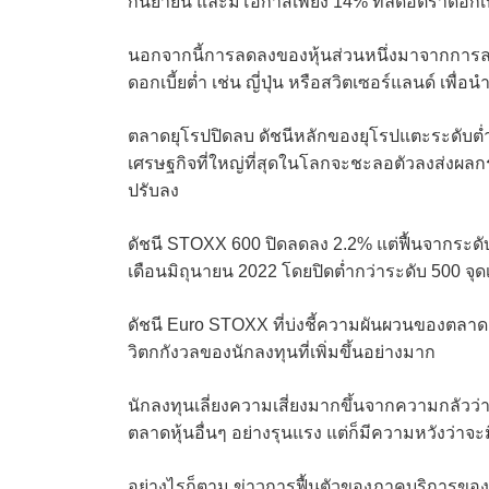
กันยายน และมีโอกาสเพียง 14% ที่ลดอัตราดอก
นอกจากนี้การลดลงของหุ้นส่วนหนึ่งมาจากการลดส
ดอกเบี้ยต่ำ เช่น ญี่ปุ่น หรือสวิตเซอร์แลนด์ เพื่
ตลาดยุโรปปิดลบ ดัชนีหลักของยุโรปแตะระดับต่ำ
เศรษฐกิจที่ใหญ่ที่สุดในโลกจะชะลอตัวลงส่งผ
ปรับลง
ดัชนี STOXX 600 ปิดลดลง 2.2% แต่ฟื้นจากระดับ
เดือนมิถุนายน 2022 โดยปิดต่ำกว่าระดับ 500 จุดเ
ดัชนี Euro STOXX ที่บ่งชี้ความผันผวนของตลาด 
วิตกกังวลของนักลงทุนที่เพิ่มขึ้นอย่างมาก
นักลงทุนเลี่ยงความเสี่ยงมากขึ้นจากความกลัวว
ตลาดหุ้นอื่นๆ อย่างรุนแรง แต่ก็มีความหวังว่าจ
อย่างไรก็ตาม ข่าวการฟื้นตัวของภาคบริการของ