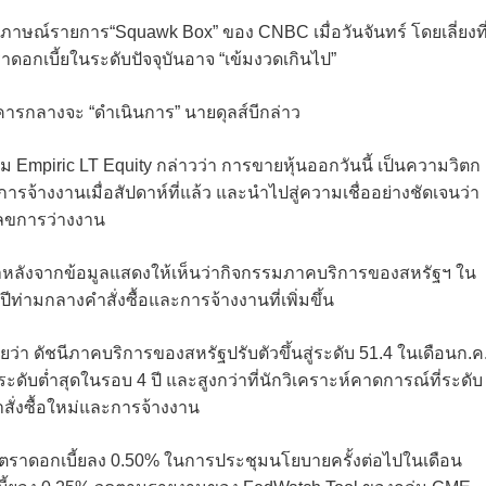
ภาษณ์รายการ“Squawk Box” ของ CNBC เมื่อวันจันทร์ โดยเลี่ยงที
ราดอกเบี้ยในระดับปัจจุบันอาจ “เข้มงวดเกินไป”
รกลางจะ “ดำเนินการ” นายดุลส์บีกล่าว
ีม Empiric LT Equity กล่าวว่า การขายหุ้นออกวันนี้ เป็นความวิตก
มูลการจ้างงานเมื่อสัปดาห์ที่แล้ว และนำไปสู่ความเชื่ออย่างชัดเจนว่า
วเลขการว่างงาน
ช้าหลังจากข้อมูลแสดงให้เห็นว่ากิจกรรมภาคบริการของสหรัฐฯ ใน
ท่ามกลางคำสั่งซื้อและการจ้างงานที่เพิ่มขึ้น
ว่า ดัชนีภาคบริการของสหรัฐปรับตัวขึ้นสู่ระดับ 51.4 ในเดือนก.ค
็นระดับต่ำสุดในรอบ 4 ปี และสูงกว่าที่นักวิเคราะห์คาดการณ์ที่ระดับ
สั่งซื้อใหม่และการจ้างงาน
ัตราดอกเบี้ยลง 0.50% ในการประชุมนโยบายครั้งต่อไปในเดือน