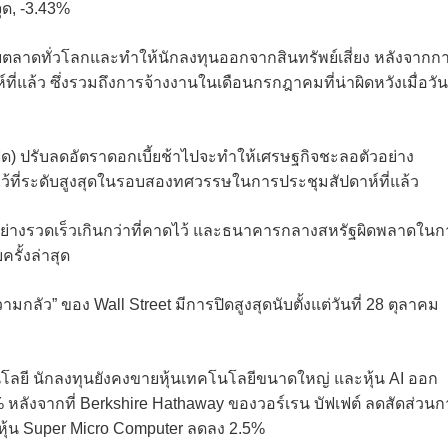
ุด, -3.43%
าดทั่วโลกและทำให้นักลงทุนออกจากสินทรัพย์เสี่ยง หลังจากก
ที่แล้ว ซึ่งรวมถึงการจ้างงานในเดือนกรกฎาคมที่น่าผิดหวังเมื่อวัน
ฟด) ปรับลดอัตราดอกเบี้ยช้าไปจะทำให้เศรษฐกิจชะลอตัวอย่าง
ยไว้ที่ระดับสูงสุดในรอบสองทศวรรษในการประชุมสัปดาห์ที่แล้ว
นอย่างรวดเร็วเกินกว่าที่คาดไว้ และธนาคารกลางสหรัฐผิดพลาดในก
รั้งล่าสุด
ามกลัว” ของ Wall Street มีการปิดสูงสุดนับตั้งแต่วันที่ 28 ตุลาคม
โนโลยี นักลงทุนยังคงขายหุ้นเทคโนโลยีขนาดใหญ่ และหุ้น AI ออก
8% หลังจากที่ Berkshire Hathaway ของวอร์เรน บัฟเฟต์ ลดสัดส่วน
ะหุ้น Super Micro Computer ลดลง 2.5%