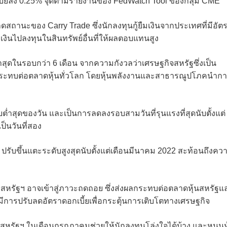
เบี้ยลง 0.25% จุดตามรายงานของ FedWatch Tool ของกลุ่ม CME
ถานะของ Carry Trade ซึ่งนักลงทุนกู้ยืมเงินจากประเทศที่มีอัต
อนำเงินไปลงทุนในสินทรัพย์อื่นที่ให้ผลตอบแทนสูง
สุดในรอบกว่า 6 เดือน จากความกังวลว่าเศรษฐกิจสหรัฐซึ่งเป็น
ลกระทบต่อตลาดหุ้นทั่วโลก โดยหุ้นพลังงานและสาธารณูปโภคนำก
ต่ำสุดของวัน และเป็นการลดลงรอบสามวันที่รุนแรงที่สุดนับตั้งแต่
ป็นวันที่สอง
ปรับขึ้นแตะระดับสูงสุดนับตั้งแต่เดือนมีนาคม 2022 สะท้อนถึงคว
่าสหรัฐฯ อาจเข้าสู่ภาวะถดถอย ซึ่งส่งผลกระทบต่อตลาดหุ้นสหรัฐแ
ะมีการปรับลดอัตราดอกเบี้ยเพื่อกระตุ้นการเติบโตทางเศรษฐกิจ
สหรัฐฯ ในเดือนกรกฎาคมช่วยให้นักลงทุนโล่งใจได้บ้าง และหนุนห