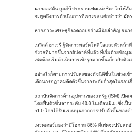
นายออสตัน กูลส์บี ประธานเฟดแห่งชิคาโกให้สัม
จะพูดถึงการดำเนินการที่เจาะจง แต่กล่าวว่า อัต
หากภาวะเศรษฐกิจถดถอยอย่างมีนัยสำคัญ ธนาคา
เนวิลล์ ฮาเวรี ผู้จัดการพอร์ตโฟลิโอและหัวหน้าท
กังวลที่มากขึ้นจากสัปดาห์ที่แล้ว ที่เริ่มด้วยข้อ
เฟดต้องเริ่มดำเนินการเชิงรุกมากขึ้นเกี่ยวกับตั
อย่างไรก็ตามการปรับลงของดัชนีดีขึ้นในช่วงเ
เดือนกรกฎาคมดีดตัวขึ้นจากระดับต่ำสุดในรอบสี่ปี
สถาบันจัดการด้านอุปทานของสหรัฐ (ISM) เปิดเผย
โดยฟื้นตัวขึ้นจากระดับ 48.8 ในเดือนมิ.ย. ซึ่งเป
51.0 โดยได้รับแรงหนุนจากการปรับตัวขึ้นของคำ
เทรดเดอร์มองว่ามีโอกาส 86% ที่เฟดจะปรับลดอ