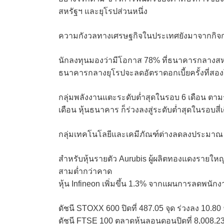
สหรัฐฯ และยุโรปส่วนหนึ่ง
ความกังวลทางเศรษฐกิจในประเทศยังมาจากกิจกรร
นักลงทุนมองว่ามีโอกาส 78% ที่ธนาคารกลางสหร
ธนาคารกลางยุโรปจะลดอัตราดอกเบี้ยครั้งที่สอง
กลุ่มพลังงานแตะระดับต่ำสุดในรอบ 6 เดือน ตา
เดือน หุ้นธนาคาร ก็ร่วงลงสู่ระดับต่ำสุดในรอบสี่
กลุ่มเทคโนโลยีและเคมีภัณฑ์ต่างลดลงประมา
สำหรับหุ้นรายตัว Aurubis ผู้ผลิตทองแดงรายใหญ
สามต่ำกว่าคาด
หุ้น Infineon เพิ่มขึ้น 1.3% จากแผนการลดพนัก
ดัชนี STOXX 600 ปิดที่ 487.05 จุด ร่วงลง 10.80 
ดัชนี FTSE 100 ตลาดหุ้นลอนดอนปิดที่ 8,008.23 