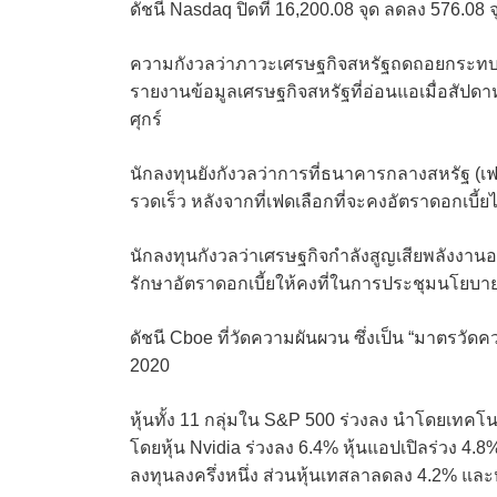
ดัชนี Nasdaq ปิดที่ 16,200.08 จุด ลดลง 576.08 จ
ความกังวลว่าภาวะเศรษฐกิจสหรัฐถดถอยกระทบตล
รายงานข้อมูลเศรษฐกิจสหรัฐที่อ่อนแอเมื่อสัปดาห์
ศุกร์
นักลงทุนยังกังวลว่าการที่ธนาคารกลางสหรัฐ (เ
รวดเร็ว หลังจากที่เฟดเลือกที่จะคงอัตราดอกเบี้
นักลงทุนกังวลว่าเศรษฐกิจกำลังสูญเสียพลังงา
รักษาอัตราดอกเบี้ยให้คงที่ในการประชุมนโยบายค
ดัชนี Cboe ที่วัดความผันผวน ซึ่งเป็น “มาตรวัดคว
2020
หุ้นทั้ง 11 กลุ่มใน S&P 500 ร่วงลง นำโดยเทค
โดยหุ้น Nvidia ร่วงลง 6.4% หุ้นแอปเปิลร่วง 4.
ลงทุนลงครึ่งหนึ่ง ส่วนหุ้นเทสลาลดลง 4.2% แล