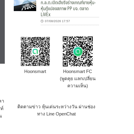
ก.ล.ต.เปิดเฮียริ่งร่างเกณฑ์ขายหุ้น-
หุ้นกู้แปลงสภาพ PP บจ. ตลาด
LiVEx
07/08/2026 17:57
Hoonsmart
Hoonsmart FC
(พูดคุย แลกเปลี่ยน
ความเห็น)
ลา
ติดตามข่าว หุ้นเด่นระหว่างวัน ผ่านช่อง
ท์
ทาง Line OpenChat
น