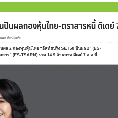
นปันผลกองหุ้นไทย-ตราสารหนี้ ดีเดย์ 7
บลจ.อีสท์สปริง
นผล 2 กองทุนหุ้นไทย “อีสท์สปริง SET50 ปันผล 2” (ES-
าร” (ES-TSARN) รวม 14.9 ล้านบาท ดีเดย์ 7 ส.ค.นี้