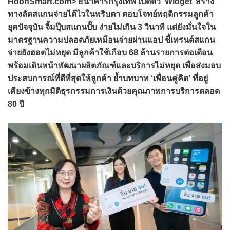
HoonSmart.com> ธนาคารกรุงเทพ เปิดตัว ‘Widget’ สร้าง
ทางลัดสแกนจ่ายได้ไวในพริบตา ตอบโจทย์พฤติกรรมลูกค้า
ยุคปัจจุบัน จิ้มปุ๊บสแกนปั๊บ ง่ายไม่เกิน 3 วินาที แต่ยังมั่นใจใน
มาตรฐานความปลอดภัยเหมือนจ่ายผ่านแอป ชี้เทรนด์สแกน
จ่ายยังฮอตไม่หยุด มีลูกค้าใช้เกือบ 68 ล้านรายการต่อเดือน
พร้อมเดินหน้าพัฒนาผลิตภัณฑ์และบริการไม่หยุด เพื่อส่งมอบ
ประสบการณ์ที่ดีที่สุดให้ลูกค้า ย้ำบทบาท ‘เพื่อนคู่คิด’ ที่อยู่
เคียงข้างทุกมิติธุรกรรมการเงินด้วยคุณภาพการบริการตลอด
80 ปี