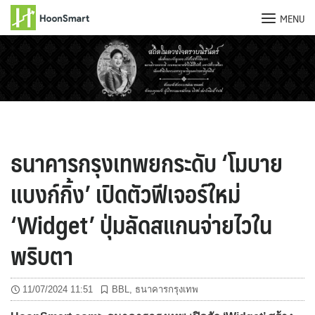
MENU
Skip
to
content
ธนาคารกรุงเทพยกระดับ ‘โมบาย
แบงก์กิ้ง’ เปิดตัวฟีเจอร์ใหม่
‘Widget’ ปุ่มลัดสแกนจ่ายไวใน
พริบตา
11/07/2024 11:51
BBL
,
ธนาคารกรุงเทพ