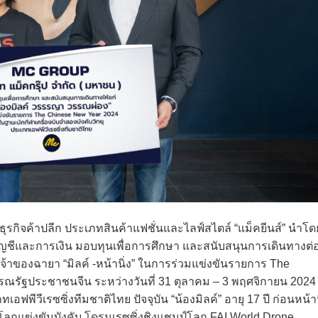
ธุรกิจค้าปลีก ประเภทสินค้าแฟชั่นและไลฟ์สไตล์ “แม็คยีนส์” นำโด
บัญชีและการเงิน มอบทุนเพื่อการศึกษา และสนับสนุนการเดินทางต่
” เจ้าของฉายา “มิลค์ -หน้านิ่ง” ในการร่วมแข่งขันรายการ The
ณรัฐประชาชนจีน ระหว่างวันที่ 31 ตุลาคม – 3 พฤศจิกายน 2024
อฟพีวีเรซซิ่งทีมชาติไทย ปัจจุบัน “น้องมิลค์” อายุ 17 ปี ก่อนหน้าน
์โลกแข่งขันบังคับ โดรนเรซซิ่งชิงแชมป์โลก FAI World Drone