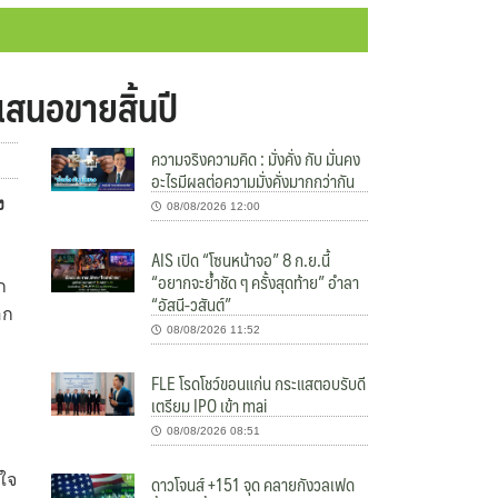
เสนอขายสิ้นปี
ความจริงความคิด : มั่งคั่ง กับ มั่นคง
อะไรมีผลต่อความมั่งคั่งมากกว่ากัน
ง
08/08/2026 12:00
AIS เปิด “โซนหน้าจอ” 8 ก.ย.นี้
“อยากจะย้ำชัด ๆ ครั้งสุดท้าย” อำลา
ก
“อัสนี-วสันต์”
อก
08/08/2026 11:52
FLE โรดโชว์ขอนแก่น กระแสตอบรับดี
เตรียม IPO เข้า mai
08/08/2026 08:51
ดาวโจนส์ +151 จุด คลายกังวลเฟด
นใจ