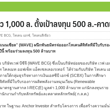
ียว 1,000 ล. ตั้งเป้าลงทุน 500 ล.-คาด
VE BCG
,
โทเคน เอกซ์
,
โทเคนสีเขียว
เนนเชียล” (WAVE) ผนึกพันธมิตรจ่อออกโทเคนดิจิทัลทีมีใบรับรอ
นี้ พร้อมร่วมลงทุน 500 ล้านบาท
 บริษัทเวฟ บีซีจี (WAVE BCG) ซึ่งเป็นบริษัทย่อยของบริษัท เวฟ เอ
ัท ไคลเมท ออฟเซ็ท แอ็คเซลเลอเรเทอร์ ได้ร่วมกับบริษัท โทเคน เ
ู่ภายใต้กลุ่มธุรกิจทางการเงินเอสซีบี เอกซ์ (SCBX) ในการศึกษา
ัลที่มีใบรับรองการผลิตพลังงานหมุนเวียน (Renewable
อิง มาตรฐานสากล I-REC(E) มูลค่า 1,000 ล้านบาท แก่นักลงทุนราย
นักงานกำกับหลักทรัพย์และตลาดหลักทรัพย์( ก.ล.ต.)
นบาท ในฐานะ Anchor Investor สำหรับโครงการ เพื่อสร้างความมั่