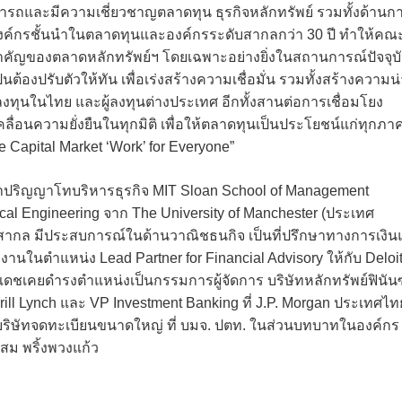
มสามารถและมีความเชี่ยวชาญตลาดทุน ธุรกิจหลักทรัพย์ รวมทั้งด้านก
องค์กรชั้นนำในตลาดทุนและองค์กรระดับสากลกว่า 30 ปี ทำให้คณ
ำคัญของตลาดหลักทรัพย์ฯ โดยเฉพาะอย่างยิ่งในสถานการณ์ปัจจุบ
ต้องปรับตัวให้ทัน เพื่อเร่งสร้างความเชื่อมั่น รวมทั้งสร้างความน่
้ลงทุนในไทย และผู้ลงทุนต่างประเทศ อีกทั้งสานต่อการเชื่อมโยง
่อนความยั่งยืนในทุกมิติ เพื่อให้ตลาดทุนเป็นประโยชน์แก่ทุกภา
e Capital Market ‘Work’ for Everyone”
ึกษาปริญญาโทบริหารธุรกิจ MIT Sloan School of Management
al Engineering จาก The University of Manchester (ประเทศ
ากล มีประสบการณ์ในด้านวาณิชธนกิจ เป็นที่ปรึกษาทางการเงินแ
นในตำแหน่ง Lead Partner for Financial Advisory ให้กับ Deloit
ดชเคยดำรงตำแหน่งเป็นกรรมการผู้จัดการ บริษัทหลักทรัพย์ฟินันซ
rrill Lynch และ VP Investment Banking ที่ J.P. Morgan ประเทศไท
ริษัทจดทะเบียนขนาดใหญ่ ที่ บมจ. ปตท. ในส่วนบทบาทในองค์กร
ม พริ้งพวงแก้ว