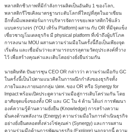
พลาสติกชีวภาพที่มีกำลังการผลิตเป็นอันดับ 1 ของโลก,
พลาสติกรีไซเคิลมาตรฐานระดับโลกที่ใหญ่ที่สุดในอาเซียน
อีกทั้งมีแพลตฟอร์มการบริหารจัดการขยะพลาสติกใช้แล้ว
แบบครบวงจร (YOU เทิร์น Platform) ผสาน กับ OR ที่มีจุดแข็ง
เชี่ยวชาญโมเดลธุรกิจ มี physical platform ที่เข้าถึงผู้บริโภค
การลงนาม MOU ผสานความร่วมมือในครั้งนี้ถือเป็นเพียงจุด
เริ่มต้น และเชื่อมั่นว่าจะสามารถบรรลุตามวัตถุประสงค์ที่วาง
ไว้ เพื่อสร้างคุณค่าและเติบโตอย่างยั่งยืนร่วมกัน
นายดิษทัต ปันยารชุน CEO OR กล่าวว่า ความร่วมมือกับ GC
ในครั้งนี้เป็นไปตามแนวคิดในการผนึกกำลังของธุรกิจทั้ง
ภายในและภายนอกกลุ่ม ปตท. ของ OR หรือ Synergy for
Impact พร้อมเปิดประตูความร่วมมือสู่การเติบโตร่วมกัน โดย
อาศัยจุดแข็งของทั้ง OR และ GC ใน 4 ด้าน ได้แก่ การพัฒนา
องค์ความรู้ด้านความยั่งยืน (Knowledge) การสร้างความ
มั่นคงด้านพลังงาน (Energy) ความร่วมมือในการดำเนินธุรกิจ
อย่างยั่งยืนตลอดทั้งห่วงโซ่คุณค่า (Synergy) และการผสาน
ความร่วมมือด้านการพัฒนาธุรกิจ (Explore) นอกจากนี้ ความ