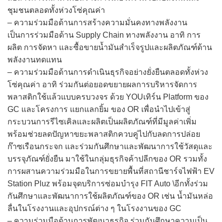
ชุมชนตลอดทั้งห่วงโซ่คุณค่า
– ความร่วมมือด้านการสร้างความมั่นคงทางพลังงาน
เป็นการร่วมมือด้าน Supply Chain ทางพลังงาน อาทิ การ
ผลิต การจัดหา และซื้อขายน้ำมันสำเร็จรูปและผลิตภัณฑ์ด้าน
พลังงานทดแทน
– ความร่วมมือด้านการดำเนินธุรกิจอย่างยั่งยืนตลอดทั้งห่วง
โซ่คุณค่า อาทิ ร่วมกันต่อยอดขยายผลการบริหารจัดการ
พลาสติกใช้แล้วแบบครบวงจร ด้วย YOUเทิร์น Platform ของ
GC และโครงการ แยกแลกยิ้ม ของ OR เพื่อนำไปเข้าสู่
กระบวนการรีไซเคิลและผลิตเป็นผลิตภัณฑ์ที่มีมูลค่าเพิ่ม
พร้อมช่วยลดปัญหาขยะพลาสติกควบคู่ไปกับลดการปล่อย
ก๊าซเรือนกระจก และร่วมกันศึกษาและพัฒนาการใช้วัสดุและ
บรรจุภัณฑ์ยั่งยืน มาใช้ในกลุ่มธุรกิจค้าปลีกของ OR รวมทั้ง
การผสานความร่วมมือในการขยายพื้นที่สถานีชาร์จไฟฟ้า EV
Station Pluz พร้อมจุดบริการซ่อมบำรุง FIT Auto \อีกทั้งร่วม
กันศึกษาและพัฒนาการใช้ผลิตภัณฑ์ของ OR เช่น น้ำมันหล่อ
ลื่นในโรงงานและอุปกรณ์ต่าง ๆ ในโรงงานของ GC
– ความร่วมมือด้านการพัฒนาธุรกิจ ร่วมกันศึกษาความเป็น