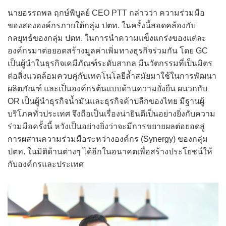
นายอรรถพล ฤกษ์พิบูลย์ CEO PTT กล่าวว่า ความร่วมมือ
ของสององค์กรภายใต้กลุ่ม ปตท. ในครั้งนี้สอดคล้องกับ
กลยุทธ์ของกลุ่ม ปตท. ในการนำความแข็งแกร่งของแต่ละ
องค์กรมาต่อยอดสร้างมูลค่าเพิ่มทางธุรกิจร่วมกัน โดย GC
เป็นผู้นำในธุรกิจเคมีภัณฑ์ระดับสากล มีนวัตกรรมที่เป็นมิตร
ต่อสิ่งแวดล้อมควบคู่กับเทคโนโลยีล้ำสมัยมาใช้ในการพัฒนา
ผลิตภัณฑ์ และเป็นองค์กรต้นแบบด้านความยั่งยืน ผนวกกับ
OR เป็นผู้นำธุรกิจน้ำมันและธุรกิจค้าปลีกของไทย มีฐานผู้
บริโภคทั่วประเทศ จึงถือเป็นเรื่องน่ายินดีเป็นอย่างยิ่งกับความ
ร่วมมือครั้งนี้ หวังเป็นอย่างยิ่งว่าจะมีการขยายผลต่อยอดสู่
การผสานความร่วมมือระหว่างองค์กร (Synergy) ของกลุ่ม
ปตท. ในมิติด้านต่างๆ ได้อีกในอนาคตเพื่อสร้างประโยชน์ให้
กับองค์กรและประเทศ