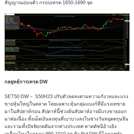
สัญญาณอ่อนตัว กรอบเทรด 1650-1690 จุด
กลยุทธ์การ
เทรด
DW
SET50 DW – S50H23 ปรับตัวลดลงตามความกังวลและแรง
ขายหุ้นใหญ่ในตลาด โดยเฉพาะหุ้นกลุ่มแบงก์ที่มีแรงเทขาย
มาในสัปดาห์ก่อน สัปดาห์นี้ช่วงต้นสัปดาห์อาจมีแรงขายออก
มาต่อเนื่อง ทั้งเม็ดเงินลงทุนที่เบาบางลงในช่วงวันหยุดตรุษจีน
และรวมทั้งปัจจัยกดดันจากต่างประเทศ คาดดัชนีอ้างอิง
เคลื่อนไหวในกรอบ 990-1010 จุด ตัว Put DW มีโอกาสทำ