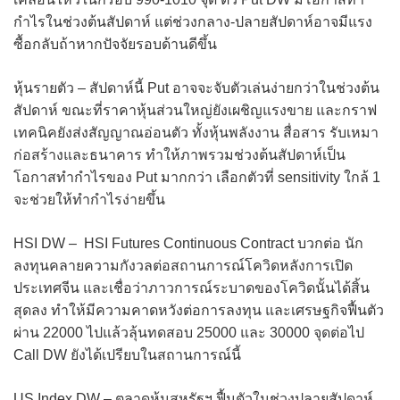
กำไรในช่วงต้นสัปดาห์ แต่ช่วงกลาง-ปลายสัปดาห์อาจมีแรง
ซื้อกลับถ้าหากปัจจัยรอบด้านดีขึ้น
หุ้นรายตัว – สัปดาห์นี้ Put อาจจะจับตัวเล่นง่ายกว่าในช่วงต้น
สัปดาห์ ขณะที่ราคาหุ้นส่วนใหญ่ยังเผชิญแรงขาย และกราฟ
เทคนิคยังส่งสัญญาณอ่อนตัว ทั้งหุ้นพลังงาน สื่อสาร รับเหมา
ก่อสร้างและธนาคาร ทำให้ภาพรวมช่วงต้นสัปดาห์เป็น
โอกาสทำกำไรของ Put มากกว่า เลือกตัวที่ sensitivity ใกล้ 1
จะช่วยให้ทำกำไรง่ายขึ้น
HSI DW – HSI Futures Continuous Contract บวกต่อ นัก
ลงทุนคลายความกังวลต่อสถานการณ์โควิดหลังการเปิด
ประเทศจีน และเชื่อว่าภาวการณ์ระบาดของโควิดนั้นได้สิ้น
สุดลง ทำให้มีความคาดหวังต่อการลงทุน และเศรษฐกิจฟื้นตัว
ผ่าน 22000 ไปแล้วลุ้นทดสอบ 25000 และ 30000 จุดต่อไป
Call DW ยังได้เปรียบในสถานการณ์นี้
US Index DW – ตลาดหุ้นสหรัฐฯ ฟื้นตัวในช่วงปลายสัปดาห์