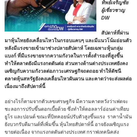
ทิพย์เจริญชัย
ผู้เชี่ยวชาญ
DW
สัปดาห์ที่ผ่าน
มาหุ้นไทยยังเคลื่อนไหวในกรอบแคบๆ และมีแนวโน้มอ่อนตัว
หลังมีแรงขายเข้ามาช่วงปลายสัปดาห์ โดยเฉพาะหุ้นกลุ่ม
แบงก์ ที่มีแรงขายจากความกังวลในการตั้งสำรองที่สูงขึ้น
ทำให้ตลาดยังมีแรงกดดันต่อ ส่วนทางด้านต่างประเทศยังคง
เผชิญกับความกังวลต่อภาวะเศรษฐกิจถดถอย ทำให้ดัชนี
ตลาดหุ้นสหรัฐยังคงเคลื่อนไหวผันผวน และคาดว่าจะส่งผลต่อ
เนื่องมาถึงสัปดาห์นี้
อย่างไรก็ตามจากตัวเลขเศรษฐกิจ มีความคาดหวังว่าเฟดจะ
ชะลอการปรับขึ้นดอกเบี้ยด้วย ซึ่งทำให้ดอลลาร์อ่อนค่าเทียบ
ยูโร และปอนด์ ขณะที่บิทคอยน์ปรับตัวสูงขึ้นแรง ราคาน้ำมัน
ยังบวกรับดีมานด์ที่เพิ่มขึ้น หุ้นไทยสัปดาห์นี้ อาจยังเผชิญแรง
ขายต่อเนื่อง จากแรงกดดันต่างประเทศ กราฟเทคนิคส่ง