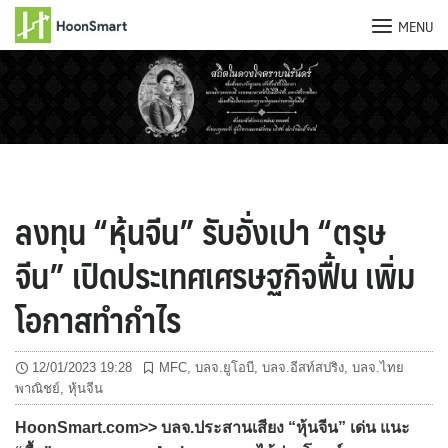
MENU
Skip
to
content
ลงทุน “หุ้นจีน” รับอั่งเปา “ตรุษ
จีน” เปิดประเทศเศรษฐกิจฟื้น เพิ่ม
โอกาสทำกำไร
12/01/2023 19:28
MFC
,
บลจ.ยูโอบี
,
บลจ.อีสท์สปริง
,
บลจ.ไทย
พาณิชย์
,
หุ้นจีน
HoonSmart.com>> บลจ.ประสานเสียง “หุ้นจีน” เด่น แนะ