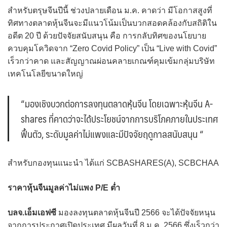
สำหรับตรุษจีนปีนี้ ช่วงปลายเดือน ม.ค. คาดว่า มีโอกาสสูงที่
ทิศทางตลาดหุ้นจีนจะมีแนวโน้มเป็นบวกสอดคล้องกับสถิติใน
อดีต 20 ปี ด้วยปัจจัยสนับสนุน คือ การกลับทิศของนโยบาย
ควบคุมโควิดจาก “Zero Covid Policy” เป็น “Live with Covid”
เร็วกว่าคาด และสัญญาณผ่อนคลายเกณฑ์คุมเข้มกลุ่มบริษัท
เทคโนโลยีขนาดใหญ่
“มองเชิงบวกต่อการลงทุนตลาดหุ้นจีน โดยเฉพาะหุ้นจีน A-
shares ที่คาดว่าจะได้ประโยชน์จากการบริโภคภายในประเทศ
ฟื้นตัว, ระดับมูลค่าไม่แพงและมีปัจจัยฤดูกาลสนับสนุน “
สำหรับกองทุนแนะนำ ได้แก่ SCBASHARES(A), SCBCHAA
ราคาหุ้นจีนมูลค่าไม่แพง P/E ต่ำ
บลจ.เอ็มเอฟซี
มองลงทุนตลาดหุ้นจีนปี 2566 จะได้ปัจจัยหนุน
จากการประกาศเปิดประเทศ มีผลวันที่ 8 ม.ค. 2566 ซึ่งเร็วกว่า