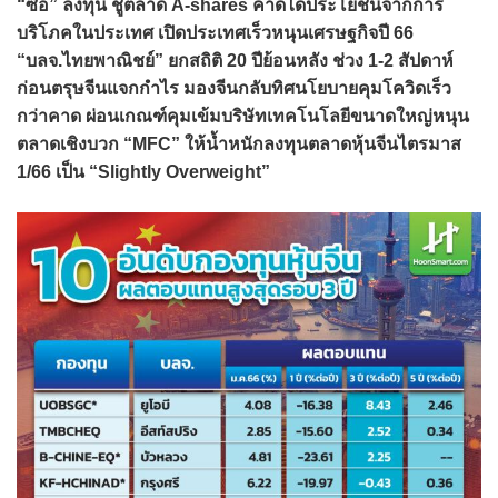
“ซื้อ” ลงทุน ชูตลาด A-shares คาดได้ประโยชน์จากการ
บริโภคในประเทศ เปิดประเทศเร็วหนุนเศรษฐกิจปี 66
“บลจ.ไทยพาณิชย์” ยกสถิติ 20 ปีย้อนหลัง ช่วง 1-2 สัปดาห์
ก่อนตรุษจีนแจกกำไร มองจีนกลับทิศนโยบายคุมโควิดเร็ว
กว่าคาด ผ่อนเกณฑ์คุมเข้มบริษัทเทคโนโลยีขนาดใหญ่หนุน
ตลาดเชิงบวก “MFC” ให้น้ำหนักลงทุนตลาดหุ้นจีนไตรมาส
1/66 เป็น “Slightly Overweight”