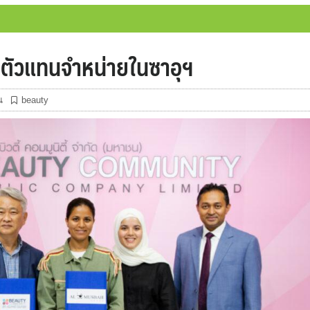
งตัวแทนจำหน่ายในซาอุฯ
น
beauty