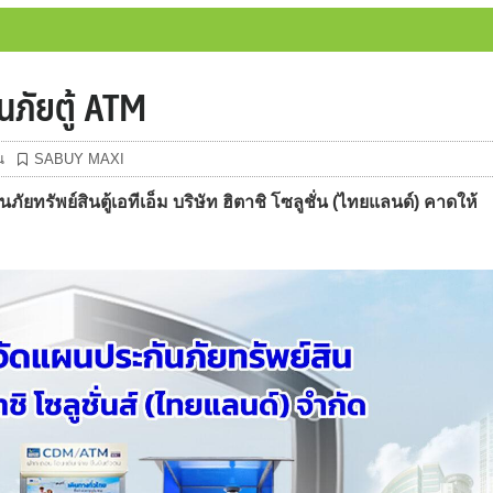
ภัยตู้ ATM
น
SABUY MAXI
พย์สินตู้เอทีเอ็ม บริษัท ฮิตาชิ โซลูชั่น (ไทยแลนด์) คาดให้