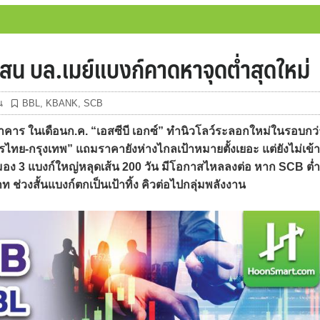
่าสน บล.เมย์แบงก์คาดหาจุดต่ำสุดใหม่
น
BBL
,
KBANK
,
SCB
าร ในเดือนก.ค. “เอสซีบี เอกซ์” ทำนิวโลว์ระลอกใหม่ในรอบกว่
ไทย-กรุงเทพ” แถมราคายังห่างไกลเป้าหมายตั้งเยอะ แต่ยังไม่เข้า
 มอง 3 แบงก์ใหญ่หลุดเส้น 200 วัน มีโอกาสไหลลงต่อ หาก SCB ต่ำ
ช่วงสั้นแบงก์ตกเป็นเป้าทิ้ง คิวต่อไปกลุ่มพลังงาน