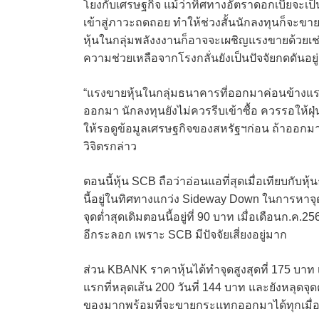
โยงกับเศรษฐกิจ แม้ว่าทิศทางอัตราดอกเบี้ยจะ
เข้าสู่ภาวะถดถอย ทำให้ช่วงสั้นนักลงทุนก็จะขายหุ
หุ้นในกลุ่มพลังงงานก็อาจจะเผชิญแรงขายด้วยเ
ความช่วยเหลือจากโรงกลั่นยังเป็นปัจจัยกดดันอยู่
“แรงขายหุ้นในกลุ่มธนาคารที่ออกมาค่อนข้างแรง
ออกมา นักลงทุนยังไม่ควรรีบเข้าซื้อ ควรรอให้ฝุ่
ให้รอดูข้อมูลเศรษฐกิจของสหรัฐฯก่อน ถ้าออกมาไ
วิจิตรกล่าว
ตอนนี้หุ้น SCB ถือว่าอ่อนแอที่สุดเมื่อเทียบกับ
นี้อยู่ในทิศทางแกว่ง Sideway Down ในการหาจุ
จุดต่ำสุดเดิมตอนนี้อยู่ที่ 90 บาท เมื่อเดือนก.ค
อีกระลอก เพราะ SCB มีปัจจัยเสี่ยงอยู่มาก
ส่วน KBANK ราคาหุ้นได้ทำจุดสูงสุดที่ 175 บาท เม
แรกที่หลุดเส้น 200 วันที่ 144 บาท และยังหลุดจุดต
ของมากพร้อมที่จะขายกระแทกออกมาได้ทุกเมื่อ