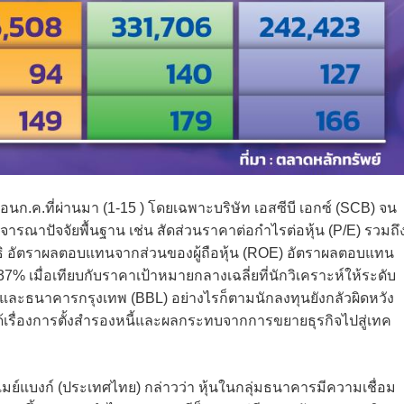
นก.ค.ที่ผ่านมา (1-15 ) โดยเฉพาะบริษัท เอสซีบี เอกซ์ (SCB) จน
ิจารณาปัจจัยพื้นฐาน เช่น สัดส่วนราคาต่อกำไรต่อหุ้น (P/E) รวมถึ
อัตราผลตอบแทนจากส่วนของผู้ถือหุ้น (ROE) อัตราผลตอบแทน
7% เมื่อเทียบกับราคาเป้าหมายกลางเฉลี่ยที่นักวิเคราะห์ให้ระดับ
และธนาคารกรุงเทพ (BBL) อย่างไรก็ตามนักลงทุนยังกลัวผิดหวัง
เรื่องการตั้งสำรองหนี้และผลกระทบจากการขยายธุรกิจไปสู่เทค
เมย์แบงก์ (ประเทศไทย) กล่าวว่า หุ้นในกลุ่มธนาคารมีความเชื่อม