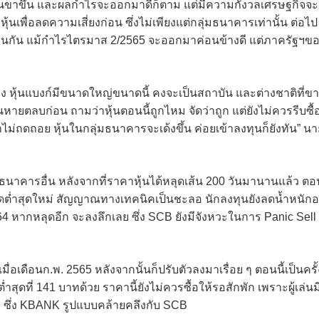
เป็นขาขึ้น และผลกำไรจะออกมาดีก็ตาม แต่มีความกังวลเศรษฐกิจจะ
้นเพื่อลดความเสี่ยงก่อน ซึ่งไม่เพียงแต่กลุ่มธนาคารเท่านั้น ต่อไป
ช่นกัน แม้กำไรไตรมาส 2/2565 จะออกมาค่อนข้างดี แต่ภาครัฐฯข
 หุ้นแบงก์มีขนาดใหญ่ขนาดนี้ คงจะเป็นสถาบัน และต่างชาติที่ข
นหายตลบก่อน ถามว่าหุ้นตอนนี้ถูกไหม จัดว่าถูก แต่ยังไม่ควรรีบซื้
ม่ถดถอย หุ้นในกลุ่มธนาคารจะเด้งขึ้น ค่อยเข้าลงทุนก็ยังทัน” นา
หุ้นธนาคารอื่น หลังจากที่ราคาหุ้นได้หลุดเส้น 200 วันมานานแล้ว ตอ
ดต่ำสุดใหม่ สัญญาณทางเทคนิคเป็นชะลอ นักลงทุนยังลดน้ำหนักอย
.2564 หากหลุดอีก จะลงลึกเลย ซึ่ง SCB ยังมีจังหวะในการ Panic Sell
ื่อเดือนก.พ. 2565 หลังจากนั้นก็ปรับตัวลงมาเรื่อย ๆ ตอนนี้เป็นครั้
่ำสุดที่ 141 บาทด้วย ราคานี้ยังไม่ควรซื้อให้รอสักพัก เพราะผู้เล่นม
 ซึ่ง KBANK รูปแบบคล้ายคลึงกับ SCB