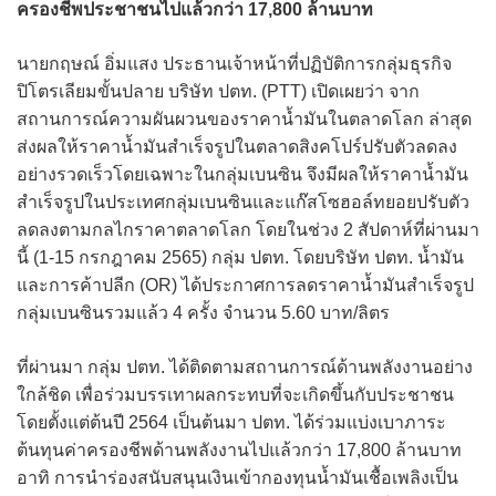
ครองชีพประชาชนไปแล้วกว่า 17,800 ล้านบาท
นายกฤษณ์ อิ่มแสง ประธานเจ้าหน้าที่ปฏิบัติการกลุ่มธุรกิจ
ปิโตรเลียมขั้นปลาย บริษัท ปตท. (PTT) เปิดเผยว่า จาก
สถานการณ์ความผันผวนของราคาน้ำมันในตลาดโลก ล่าสุด
ส่งผลให้ราคาน้ำมันสำเร็จรูปในตลาดสิงคโปร์ปรับตัวลดลง
อย่างรวดเร็วโดยเฉพาะในกลุ่มเบนซิน จึงมีผลให้ราคาน้ำมัน
สำเร็จรูปในประเทศกลุ่มเบนซินและแก๊สโซฮอล์ทยอยปรับตัว
ลดลงตามกลไกราคาตลาดโลก โดยในช่วง 2 สัปดาห์ที่ผ่านมา
นี้ (1-15 กรกฎาคม 2565) กลุ่ม ปตท. โดยบริษัท ปตท. น้ำมัน
และการค้าปลีก (OR) ได้ประกาศการลดราคาน้ำมันสำเร็จรูป
กลุ่มเบนซินรวมแล้ว 4 ครั้ง จำนวน 5.60 บาท/ลิตร
ที่ผ่านมา กลุ่ม ปตท. ได้ติดตามสถานการณ์ด้านพลังงานอย่าง
ใกล้ชิด เพื่อร่วมบรรเทาผลกระทบที่จะเกิดขึ้นกับประชาชน
โดยตั้งแต่ต้นปี 2564 เป็นต้นมา ปตท. ได้ร่วมแบ่งเบาภาระ
ต้นทุนค่าครองชีพด้านพลังงานไปแล้วกว่า 17,800 ล้านบาท
อาทิ การนำร่องสนับสนุนเงินเข้ากองทุนน้ำมันเชื้อเพลิงเป็น