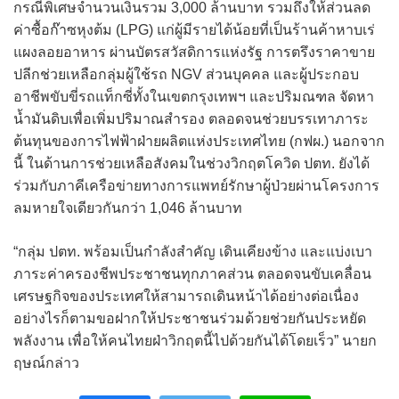
กรณีพิเศษจำนวนเงินรวม 3,000 ล้านบาท รวมถึงให้ส่วนลด
ค่าซื้อก๊าซหุงต้ม (LPG) แก่ผู้มีรายได้น้อยที่เป็นร้านค้าหาบเร่
แผงลอยอาหาร ผ่านบัตรสวัสดิการแห่งรัฐ การตรึงราคาขาย
ปลีกช่วยเหลือกลุ่มผู้ใช้รถ NGV ส่วนบุคคล และผู้ประกอบ
อาชีพขับขี่รถแท็กซี่ทั้งในเขตกรุงเทพฯ และปริมณฑล จัดหา
น้ำมันดิบเพื่อเพิ่มปริมาณสำรอง ตลอดจนช่วยบรรเทาภาระ
ต้นทุนของการไฟฟ้าฝ่ายผลิตแห่งประเทศไทย (กฟผ.) นอกจาก
นี้ ในด้านการช่วยเหลือสังคมในช่วงวิกฤตโควิด ปตท. ยังได้
ร่วมกับภาคีเครือข่ายทางการแพทย์รักษาผู้ป่วยผ่านโครงการ
ลมหายใจเดียวกันกว่า 1,046 ล้านบาท
“กลุ่ม ปตท. พร้อมเป็นกำลังสำคัญ เดินเคียงข้าง และแบ่งเบา
ภาระค่าครองชีพประชาชนทุกภาคส่วน ตลอดจนขับเคลื่อน
เศรษฐกิจของประเทศให้สามารถเดินหน้าได้อย่างต่อเนื่อง
อย่างไรก็ตามขอฝากให้ประชาชนร่วมด้วยช่วยกันประหยัด
พลังงาน เพื่อให้คนไทยฝ่าวิกฤตนี้ไปด้วยกันได้โดยเร็ว” นายก
ฤษณ์กล่าว