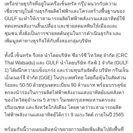
เครือข่ายธุรกิจที่อยู่ในเครือเซ็นทรัล กรุ๊ป ผนวกกับความ
เชี่ยวชาญในด้านธุรกิจผลิตไฟฟ้าและโครงสร้างพื้นฐานของ
GULF จะทำให้เราสามารถผลิตไฟฟ้าพลังงานแสงอาทิตย์ใช้
ทดแทนพลังงานสิ้นเปลือง และช่วยลดมลพิษให้เมืองและ
ชุมชน ทั้งยังเป็นการช่วยลดต้นทุนในการดำเนินธุรกิจ และ
เพิ่มมูลค่าทางธุรกิจให้กับทั้งสองกลุ่มบริษัท
ทั้งนี้ เซ็นทรัล รีเทล นำโดยบริษัท ซีอาร์ซี ไทวัสดุ จำกัด (CRC
Thai Watsadu) และ GULF นำโดยบริษัท กัลฟ์ 1 จำกัด (GULF
1) ได้ผนึกความแข็งแกร่ง และร่วมทุนกันจัดตั้ง บริษัท กรีนเจ็น
เอ็นเนอร์จี จำกัด (GGE) ในประเทศไทย โดยถือหุ้นในสัดส่วน
ร้อยละ 50-50 ด้วยทุนจดทะเบียน 90 ล้านบาท พร้อมบรรลุข้อ
ตกลงนำร่องในการผลิตไฟฟ้าพลังงานแสงอาทิตย์บนหลังคา
ของไทวัสดุจำนวน 5 สาขา ในเขตกรุงเทพมหานครและ
ปริมณฑล และจังหวัดใกล้เคียง โดยคาดว่าจะสามารถผลิต
ไฟฟ้าพลังงานแสงอาทิตย์ได้กว่า 9 เมกะวัตต์ ภายในปี 2565
พร้อมกันนี้วางแผนเดินหน้าขยายการผลิตเพิ่มเติมไปยังพื้นที่