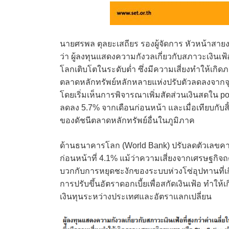
นายศรพล ตุลยะเสถียร รองผู้จัดการ หัวหน้าสา
ว่า ผู้ลงทุนแสดงความกังวลเกี่ยวกับสภาวะเงินเฟ
โลกเติบโตในระดับต่ำ ซึ่งมีความเสี่ยงทำให้เก
ตลาดหลักทรัพย์หลักหลายแห่งปรับตัวลดลงจากจุด
โดยเริ่มเห็นการพิจารณาเพิ่มสัดส่วนเงินสดใน port
ลดลง 5.7% จากเดือนก่อนหน้า และเมื่อเทียบกับสิ
ของดัชนีตลาดหลักทรัพย์อื่นในภูมิภาค
ด้านธนาคารโลก (World Bank) ปรับลดตัวเลขค
ก่อนหน้าที่ 4.1% แม้ว่าความเสี่ยงจากเศรษฐก
บวกกับการหยุดชะงักของระบบห่วงโซ่อุปทานที่เ
การปรับขึ้นอัตราดอกเบี้ยเพื่อสกัดเงินเฟ้อ ทำให
เงินทุนระหว่างประเทศและอัตราแลกเปลี่ยน