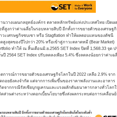
ยงานวางแผนกลยุทธ์องค์กร ตลาดหลักทรัพย์แห่งประเทศไทย เปิดเผ
้อที่สูงกว่าค่าเฉลี่ยในรอบหลายสิบปี อีกทั้งการขยายตัวของเศรษฐกิ
ิดภาวะเศรษฐกิจซบเซา หรือ Stagflation ทำให้ผลตอบแทนของดัชนี
สูงสุดของปีไปกว่า 20% หรือเข้าสู่ภาวะตลาดหมี (Bear Market)
folio ทำให้ ณ สิ้นเดือนมิ.ย.2565 SET Index ปิดที่ 1,568.33 จุด ป
้นปี 2564 SET Index ปรับลดลงเพียง 5.4% ซึ่งลดลงน้อยกว่าค่าเฉลี
าดการณ์การขยายตัวของเศรษฐกิจโลกในปี 2022 เหลือ 2.9% จาก
ิจถดถอยยังคงจำกัด แต่จากการเพิ่มขึ้นของราคาพลังงานและอาหาร
กิดจากกรณีรัสเซียบุกยูเครนและแรงผลักดันธนาคารกลางทั่วโลก
้เกิดส่วนต่างระหว่างดอกเบี้ยนโยบายซึ่งส่งผลกระทบต่อการเคลื่อนย