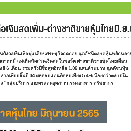
เงินสดเพิ่ม-ต่างชาติขายหุ้นไทยมิ.ย.เ
ังวลเงินเฟ้อพุ่ง เสี่ยงเศรษฐกิจถดถอย ฉุดดัชนีตลาดหุ้นหลักหลา
ะตลาดหมี แห่เพิ่มสัดส่วนเงินสดในพอร์ต ต่างชาติขายหุ้นไทยเดือน
ทธิ 6 เดือน รวมครึ่งปีซื้อสุทธิเหลือ 1.09 แสนล้านบาท ฉุดดัชนหุ้น
 หากเทียบสิ้นปี 64 ผลตอบแทนติดลบเพียง 5.4% น้อยกว่าตลาดใน
มือง “กลุ่มบริการ เกษตรและอุตสาหกรรมอาหาร ทรัพยากร