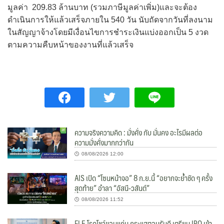
มูลค่า 209.83 ล้านบาท (รวมภาษีมูลค่าเพิ่ม)และจะต้อง
ดำเนินการให้แล้วเสร็จภายใน 540 วัน นับถัดจากวันที่ลงนาม
ในสัญญาจ้างโดยมีเงื่อนไขการชำระเงินแบ่งออกเป็น 5 งวด
ตามความคืบหน้าของงานที่แล้วเสร็จ
ความจริงความคิด : มั่งคั่ง กับ มั่นคง อะไรมีผลต่อ
ความมั่งคั่งมากกว่ากัน
08/08/2026 12:00
AIS เปิด “โซนหน้าจอ” 8 ก.ย.นี้ “อยากจะย้ำชัด ๆ ครั้ง
สุดท้าย” อำลา “อัสนี-วสันต์”
08/08/2026 11:52
FLE โรดโชว์ขอนแก่น กระแสตอบรับดี เตรียม IPO เข้า