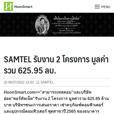
MENU
Skip
to
content
SAMTEL รับงาน 2 โครงการ มูลค่า
รวม 625.95 ลบ.
06/07/2022 13:50
SAMTEL
HoonSmart.com>>”สามารถเทลคอม”และบริษัท
ย่อย”พอร์ทัลเน็ท”รับงาน 2 โครงการ มูลค่ารวม 625.95 ล้าน
บาท บริษัทฯชนะการเสนอราคา เช่าครุภัณฑ์คอมพิวเตอร์
และอุปกรณ์คอมพิวเตอร์ ชุดสาขาปี 2565 ของธนาคาร