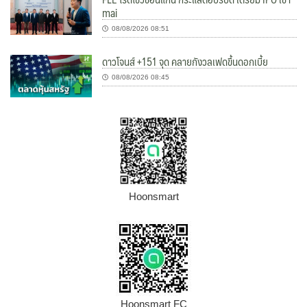
mai
08/08/2026 08:51
ดาวโจนส์ +151 จุด คลายกังวลเฟดขึ้นดอกเบี้ย
08/08/2026 08:45
Hoonsmart
Hoonsmart FC