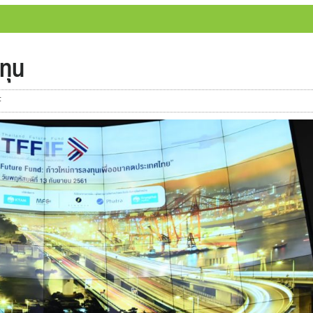
ทุน
F