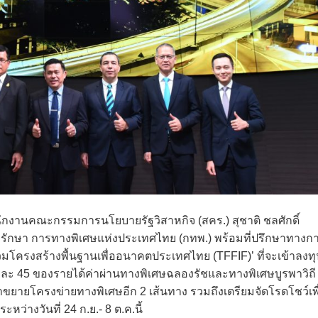
ำนักงานคณะกรรมการนโยบายรัฐวิสาหกิจ (สคร.) สุชาติ ชลศักดิ์
ำรุงรักษา การทางพิเศษแห่งประเทศไทย (กทพ.) พร้อมที่ปรึกษาทางก
รวมโครงสร้างพื้นฐานเพื่ออนาคตประเทศไทย (TFFIF)’ ที่จะเข้าลงท
ยละ 45 ของรายได้ค่าผ่านทางพิเศษฉลองรัชและทางพิเศษบูรพาวิถี
าขยายโครงข่ายทางพิเศษอีก 2 เส้นทาง รวมถึงเตรียมจัดโรดโชว์เพื
หว่างวันที่ 24 ก.ย.- 8 ต.ค.นี้