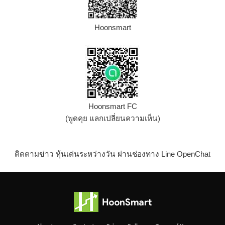
Hoonsmart
Hoonsmart FC
(พูดคุย แลกเปลี่ยนความเห็น)
ติดตามข่าว หุ้นเด่นระหว่างวัน ผ่านช่องทาง Line OpenChat