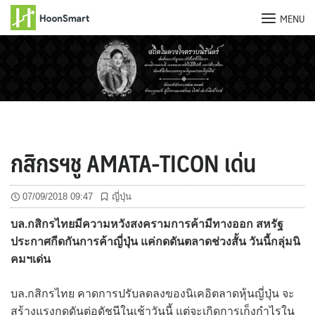
MENU
Skip
to
content
กสิกรฯชู AMATA-TICON เด่น
07/09/2018 09:47
ญี่ปุ่น
บล.กสิกรไทยมีความหวังสงครามการค้ามีทางออก สหรัฐ
ประกาศกีดกันการค้าญี่ปุ่น แค่กดดันตลาดช่วงสั้น วันนี้กลุ่มนิ
คมฯเด่น
บล.กสิกรไทย คาดการปรับลดลงของนิเคอิตลาดหุ้นญี่ปุ่น จะ
สร้างแรงกดดันต่อดัชนีในเช้าวันนี้ แต่จะเกิดการเก็งกำไรใน