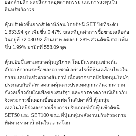
ยอดค้าปลีก ผลผลิตภาคอุตสาหกรรม และการลงทุนใน
สินทรัพย์ถาวร
หุ้นปรับตัวขึ้นจากสัปดาห์ก่อน โดยดัชนี SET ปิดที่ระดับ
1,633.94 จุด เพิ่มขึ้น 0.47% ขณะที่มูลค่าการซื้อขายเฉลี่ยต่อ
วันอยู่ที่ 72,080.92 ล้านบาท ลดลง 6.28% ส่วนดัชนี mai เพิ่ม
ขึ้น 1.99% มาปิดที่ 558.09 จุด
หุ้นขยับขึ้นตามตลาดหุ้นภูมิภาค โดยมีแรงหนุนช่วงต้น
สัปดาห์จากแรงซื้อของต่างชาติ อย่างไรก็ดีหุ้นเคลื่อนไหวใน
กรอบแคบในช่วงกลางสัปดาห์ เนื่องจากขาดปัจจัยหนุนใหม่ๆ
ประกอบกับทิศทางตลาดหุ้นต่างประเทศถูกกดดันจากความ
กังวลเกี่ยวกับเงินเฟ้อของสหรัฐฯ และการคาดการณ์เกี่ยวกับ
จังหวะการขึ้นดอกเบี้ยของเฟด ในสัปดาห์นี้ หุ้นกลุ่ม
เทคโนโลยีร่วงลงจากเรื่องการปรับเกณฑ์คัดหุ้นเข้าดัชนี
SET50 และ SET100 ขณะที่หุ้นกลุ่มพลังงานปรับตัวลงตาม
ทิศทางราคาน้ำมันในตลาดโลก