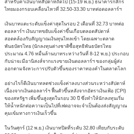
สำหรับค่าเงินบาทสัปดาห์ถัดไป (15-19 พ.ย.) ธนาคารกสิกร
ไทยมองกรอบเคลื่อนไหวที่ 32.50-33.30 บาทต่อดอลลาร์ฯ
เงินบาทแตะระดับแข็งค่าสุดในรอบ 2 เดือนที่ 32.73 บาทต่อ
ดอลลาร์ฯ เงินบาทขยับแข็งค่าขึ้นเกือบตลอดสัปดาห์
สอดคล้องกับสัญญาณเงินทุนไหลเข้า โดยเฉพาะตลาด
พันธบัตรไทย (นักลงทุนต่างชาติซื้อสุทธิพันธบัตรไทย
ประมาณ 4.76 หมื่นล้านบาทระหว่างวันที่ 8-12 พ.ย.) ประกอบ
กับน่าจะมีอานิสงส์จากแรงขายเงินดอลลาร์ฯ ของกลุ่มผู้ส่ง
ออกตามจังหวะการปรับตัวขึ้นของราคาทองคำในตลาดโลก
อย่างไรก็ดีเงินบาทลดช่วงแข็งค่าลงบางส่วนระหว่างสัปดาห์
เนื่องจากเงินดอลลาร์ฯ ฟื้นตัวขึ้นหลังจากอัตราเงินเฟ้อ (CPI)
ของสหรัฐฯ เพิ่มขึ้นสูงสุดในรอบ 30 ปี ซึ่งทำให้นักลงทุนเริ่ม
ให้น้ำหนักต่อความเป็นไปที่เฟดอาจจะจำเป็นต้องส่งสัญญาณ
คุมเข้มทางการเงินเร็วขึ้น
ในวันศุกร์ (12 พ.ย.) เงินบาทปิดที่ระดับ 32.80 เทียบกับระดับ