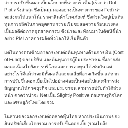
ว่าการปรับขึ้นดอกเบี้ยนโยบายที่น่าจะเร็วขึ้น (เร็วกว่า Dot
Plot ครั้งล่าสุด ซึ่งเป็นมุมมองอย่างเป็นทางการของ Fed) น่า
จะส่งผลให้แนวโน้มราคาสินค้าโภคภัณฑ์ ซึ่งส่วนใหญ่เป็นต้น
ทุนการผลิตในภาคอุตสาหกรรมเริ่มชะลอความร้อนแรงลง
เป็นผลดีต่อภาคอุตสาหกรรม ซึ่งน่าจะสะท้อนมาในดัชนีชี้นำ
อย่าง PMI ภาคการผลิตทั่วโลกให้เริ่มฟื้นตัว
แต่ในทางตรงข้ามอาจกระทบต่อต้นทุนทางด้านการเงิน (Cost
of Fund) ของบริษัท และต้นทุนการกู้ยืมประชาชน ซึ่งอาจส่ง
ผลต่อเนื่องไปยังการบริโภคและการลงทุน ได้เช่นกัน แต่
อย่างไรก็ดีแม้ว่าจะมีทั้งผลดีและผลเสียที่อาจเกิดขึ้น แต่หาก
การปรับขึ้นดอกเบี้ยเป็นไปอย่างค่อยเป็นค่อยไปและมีการส่ง
สัญญาณให้ภาคธุรกิจ และประชาชน สามารถปรับตัวได้ล่วง
หน้า คาดว่าน่าจะ Net เป็น Slightly Positive ต่อเศรษฐกิจโลก
และเศรษฐกิจไทยโดยรวม
ในส่วนของผลกระทบต่อตลาดหุ้นไทย หากประเมินภาพของ
สินทรัพย์เสี่ยงโดยรวม การปรับขึ้นดอกเบี้ย (รวมไปถึง