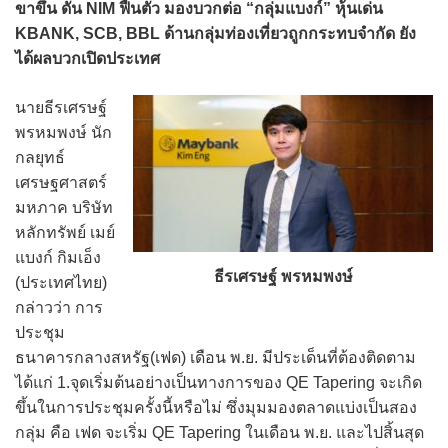
ขาขึ้น ดัน NIM ฟื้นตัว มองบวกต่อ “กลุ่มแบงก์” หุ้นเด่น
KBANK, SCB, BBL ด้านกลุ่มท่องเที่ยวถูกกระทบจำกัด ยัง
ได้ผลบวกเปิดประเทศ
นายธีรเศรษฐ์
พรหมพงษ์ นัก
กลยุทธ์
เศรษฐศาสตร์
มหภาค บริษัท
หลักทรัพย์ เมย์
แบงก์ กิมเอ็ง
ธีรเศรษฐ์ พรหมพงษ์
(ประเทศไทย)
กล่าวว่า การ
ประชุม
ธนาคารกลางสหรัฐ(เฟด) เดือน พ.ย. มีประเด็นที่ต้องติดตาม
ได้แก่ 1.จุดเริ่มต้นอย่างเป็นทางการของ QE Tapering จะเกิด
ขึ้นในการประชุมครั้งนี้หรือไม่ ซึ่งมุมมองตลาดแบ่งเป็นสอง
กลุ่ม คือ เฟด จะเริ่ม QE Tapering ในเดือน พ.ย. และไปสิ้นสุด