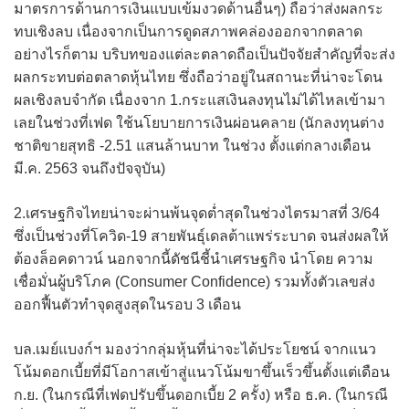
มาตรการด้านการเงินแบบเข้มงวดด้านอื่นๆ) ถือว่าส่งผลกระ
ทบเชิงลบ เนื่องจากเป็นการดูดสภาพคล่องออกจากตลาด
อย่างไรก็ตาม บริบทของแต่ละตลาดถือเป็นปัจจัยสำคัญที่จะส่ง
ผลกระทบต่อตลาดหุ้นไทย ซึ่งถือว่าอยู่ในสถานะที่น่าจะโดน
ผลเชิงลบจำกัด เนื่องจาก 1.กระแสเงินลงทุนไม่ได้ไหลเข้ามา
เลยในช่วงที่เฟด ใช้นโยบายการเงินผ่อนคลาย (นักลงทุนต่าง
ชาติขายสุทธิ -2.51 แสนล้านบาท ในช่วง ตั้งแต่กลางเดือน
มี.ค. 2563 จนถึงปัจจุบัน)
2.เศรษฐกิจไทยน่าจะผ่านพ้นจุดต่ำสุดในช่วงไตรมาสที่ 3/64
ซึ่งเป็นช่วงที่โควิด-19 สายพันธุ์เดลต้าแพร่ระบาด จนส่งผลให้
ต้องล็อคดาวน์ นอกจากนี้ดัชนีชี้นำเศรษฐกิจ นำโดย ความ
เชื่อมั่นผู้บริโภค (Consumer Confidence) รวมทั้งตัวเลขส่ง
ออกฟื้นตัวทำจุดสูงสุดในรอบ 3 เดือน
บล.เมย์แบงก์ฯ มองว่ากลุ่มหุ้นที่น่าจะได้ประโยชน์ จากแนว
โน้มดอกเบี้ยที่มีโอกาสเข้าสู่แนวโน้มขาขึ้นเร็วขึ้นตั้งแต่เดือน
ก.ย. (ในกรณีที่เฟดปรับขึ้นดอกเบี้ย 2 ครั้ง) หรือ ธ.ค. (ในกรณี