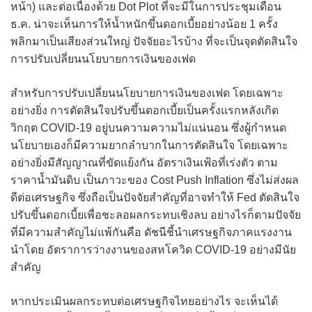
หน้า) และต่อเนื่องด้วย Dot Plot ที่จะมีในการประชุมเดือน
ธ.ค. น่าจะเห็นการให้น้ำหนักขึ้นดอกเบี้ยอย่างน้อย 1 ครั้ง
พลิกมาเป็นเสียงส่วนใหญ่ ปัจจัยอะไรบ้าง ที่จะเป็นจุดตัดสินใจ
การปรับเปลี่ยนนโยบายการเงินของเฟด
สำหรับการปรับเปลี่ยนนโยบายการเงินของเฟด โดยเฉพาะ
อย่างยิ่ง การตัดสินใจปรับขึ้นดอกเบี้ยเป็นครั้งแรกหลังเกิด
วิกฤต COVID-19 อยู่บนความความไม่แน่นอน ซึ่งผู้กำหนด
นโยบายเองก็มีความยากลำบากในการตัดสินใจ โดยเฉพาะ
อย่างยิ่งมีสัญญาณที่ขัดแย้งกัน อัตราเงินเฟ้อที่เร่งตัว ตาม
ราคาน้ำมันดิบ เป็นภาวะของ Cost Push Inflation ซึ่งไม่ส่งผล
ดีต่อเศรษฐกิจ ซึ่งถือเป็นปัจจัยสำคัญที่อาจทำให้ Fed ตัดสินใจ
ปรับขึ้นดอกเบี้ยเพื่อชะลอผลกระทบเชิงลบ อย่างไรก็ตามปัจจัย
ที่มีความสำคัญไม่แพ้กันคือ ดัชนีชี้นำเศรษฐกิจภาคแรงงาน
นำโดย อัตราการว่างงานของสหโควิด COVID-19 อย่างมีนัย
สำคัญ
หากประเมินผลกระทบต่อเศรษฐกิจไทยอย่างไร จะเห็นได้