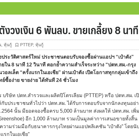
๋าตังวงเงิน 6 พันลบ. ขายเกลี้ยง 8 นาที
น
,
หุ้นกู้
PTTEP
,
หุ้นกู้
างประวัติศาสตร์ใหม่ ประชาชนตอบรับจองซื้อผ่านแอปฯ “เป๋าตัง”
ใน 8 นาที 12 วินาที ตอกย้ำความสำเร็จระหว่าง “ปตท.สผ.-กรุง
อลเล็ต “ครั้งแรกในเอเชีย” ผ่านเป๋าตัง เปิดโอกาสทุกกลุ่มเข้าถึง
ซื้อง่าย ขายง่าย ได้ทันที 24 ชั่วโมง
าร บริษัท ปตท.สำรวจและผลิตปิโตรเลียม (PTTEP) หรือ ปตท.สผ. เป
ห้กับประชาชนทั่วไปว่า ปตท.สผ. ได้รับการตอบรับจากนักลงทุนอย่า
่ 2 พ.ย.2564 นั้น มียอดจองซื้อครบ 5,000 ล้านบาท ส่งผลให้ ปตท.สผ. เพิ่
e Greenshoe) อีก 1,000 ล้านบาท รวมเป็นมูลค่าการเสนอขายทั้งสิ้น
เป็นความร่วมมือกับธนาคารกรุงไทยผ่านแอปพลิเคชัน “เป๋าตัง” โดยนั
้งแรกในเอเชีย”