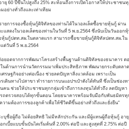
มอายุ 60 ปีขึ้นไปสูงถึง 25% สะท้อนถึงการเปิดโอกาสให้ประชาชนท
อมอย่างทั่วถึงและเท่าเทียม
ยการจองซื้อหุ้นกู้ดิจิทัลของท่านได้ในวอลเล็ตซื้อขายหุ้นกู้ ผ่าน
. จะแสดงในวอลเล็ตของท่านในวันที่ 5 พ.ย.2564 ซึ่งนับเป็นวันออกหุ
อหุ้นกู้ปตท.สผ.ในตลาดแรก สามารถซื้อขายหุ้นกู้ดิจิทัลปตท.สผ.ใน
แต่วันที่ 5 พ.ย.2564
็นการต่อยอดจากการพัฒนาโครงสร้างพื้นฐานด้านดิจิทัลของธนาคาร ต
ทั้งในด้านการนำนวัตกรรมมาเพิ่มประสิทธิภาพ พัฒนายกระดับตลา
ศรษฐกิจอย่างต่อเนื่อง ช่วยลดปัญหาสิ่งแวดล้อม เพราะเป็น
ารเดินทางไปสาขา ทำรายการบนแอปฯเป๋าตังได้ทันที ซึ่งเป็นช่องท
้านคน ช่วยให้ประชาชนทุกกลุ่มเข้าถึงการลงทุนได้ทั่วถึง ลดปัญหา
มารถตรวจสอบได้ทุกขั้นตอน โดยธนาคารพร้อมจับมือกับพันธมิตรทุ
ามต้องการของลูกค้าเพื่อให้ชีวิตดีขึ้นอย่างทั่วถึงและยั่งยืน”
ระบุชื่อผู้ถือ ไม่ด้อยสิทธิ ไม่มีหลักประกัน และมีผู้แทนผู้ถือหุ้นกู้ อายุ
ี้ยแบบขั้นบันไดเริ่มต้นที่ 2.00% ต่อปี และสูงสุดที่ 2.75% ต่อปี