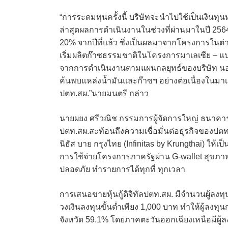
“การระดมทุนครั้งนี้ บริษัทจะนำไปใช้เป็นเงินท
ล่าสุดผลการดำเนินงานในช่วงที่ผ่านมาในปี 2564
20% จากปีที่แล้ว ซึ่งเป็นผลมาจากโครงการใน
เริ่มผลิตก๊าซธรรมชาติในโครงการมาเลเซีย – แปล
จากการดำเนินงานตามแผนกลยุทธ์ของบริษัท นอกจ
ค้นพบแหล่งน้ำมันและก๊าซฯ อย่างต่อเนื่องในมาเ
ปตท.สผ.”นายมนตรี กล่าว
นายผยง ศรีวณิช กรรมการผู้จัดการใหญ่ ธนาคารก
ปตท.สผ.สะท้อนถึงความเชื่อมั่นต่อธุรกิจของปตท
นิธัส บาย กรุงไทย (Infinitas by Krungthai) ให้เป
การใช้จ่ายโครงการภาครัฐผ่าน G-wallet สุขภา
ปลอดภัย ทำรายการได้ทุกที่ ทุกเวลา
การเสนอขายหุ้นกู้ดิจิทัลปตท.สผ. มีจำนวนผู้ลง
วงเงินลงทุนขั้นต่ำเพียง 1,000 บาท ทำให้ผู้ลงท
จังหวัด 59.1% โดยภาคตะวันออกเฉียงเหนือมีผู้ล