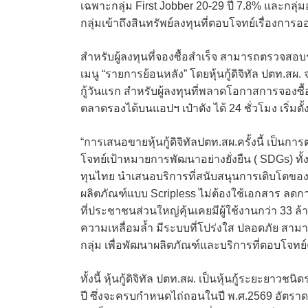
เฉพาะกลุ่ม First Jobber 20-29 ปี 7.8% และกลุ่
กลุ่มเข้าถึงสินทรัพย์ลงทุนที่ตอบโจทย์เรื่องการอ
สำหรับผู้ลงทุนที่จองซื้อสำเร็จ สามารถตรวจสอบรา
เมนู “รายการย้อนหลัง” โดยหุ้นกู้ดิจิทัล ปตท.สผ
กู้วันแรก สำหรับผู้ลงทุนที่พลาดโอกาสการจองซื้
ตลาดรองได้บนแอปฯ เป๋าตัง ได้ 24 ชั่วโมง เริ่มตั้ง
“การเสนอขายหุ้นกู้ดิจิทัลปตท.สผ.ครั้งนี้ เป
โจทย์เป้าหมายการพัฒนาอย่างยั่งยืน ( SDGs) 
ทุนไทย นำเสนอบริการที่สนับสนุนการเติบโตของเ
ผลิตภัณฑ์แบบ Scripless ไม่ต้องใช้เอกสาร ลดก
ที่ประชาชนส่วนใหญ่คุ้นเคยมีผู้ใช้งานกว่า 33 ล
ความเหลื่อมล้ำ มีระบบที่โปร่งใส ปลอดภัย สา
กลุ่ม เพื่อพัฒนาผลิตภัณฑ์และบริการที่ตอบโจทย์คว
ทั้งนี้ หุ้นกู้ดิจิทัล ปตท.สผ. เป็นหุ้นกู้ระยะยาวชนิด
ปี ซึ่งจะครบกำหนดไถ่ถอนในปี พ.ศ.2569 อัตราดอกเบ