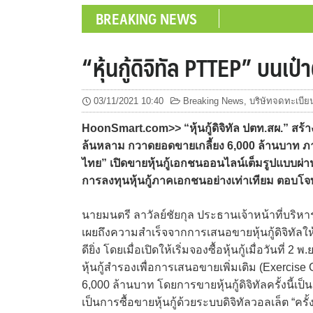
BREAKING NEWS
“หุ้นกู้ดิจิทัล PTTEP” บนเป
03/11/2021 10:40
Breaking News
,
บริษัทจดทะเบีย
HoonSmart.com>> “หุ้นกู้ดิจิทัล ปตท.สผ.” สร้
ล้นหลาม กวาดยอดขายเกลี้ยง 6,000 ล้านบาท ภาย
ไทย” เปิดขายหุ้นกู้เอกชนออนไลน์เต็มรูปแบบผ่านว
การลงทุนหุ้นกู้ภาคเอกชนอย่างเท่าเทียม ตอบโจทย์
นายมนตรี ลาวัลย์ชัยกุล ประธานเจ้าหน้าที่บริห
เผยถึงความสำเร็จจากการเสนอขายหุ้นกู้ดิจิทัลใ
ดียิ่ง โดยเมื่อเปิดให้เริ่มจองซื้อหุ้นกู้เมื่อวันที
หุ้นกู้สำรองเพื่อการเสนอขายเพิ่มเติม (Exercis
6,000 ล้านบาท โดยการขายหุ้นกู้ดิจิทัลครั้งนี้
เป็นการซื้อขายหุ้นกู้ด้วยระบบดิจิทัลวอลเล็ต “ครั