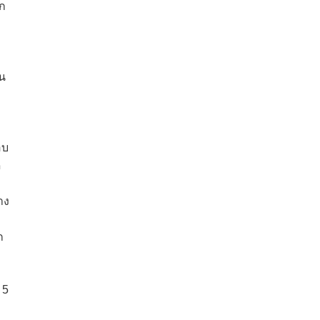
ุก
้น
อบ
ด
าง
ก
 5