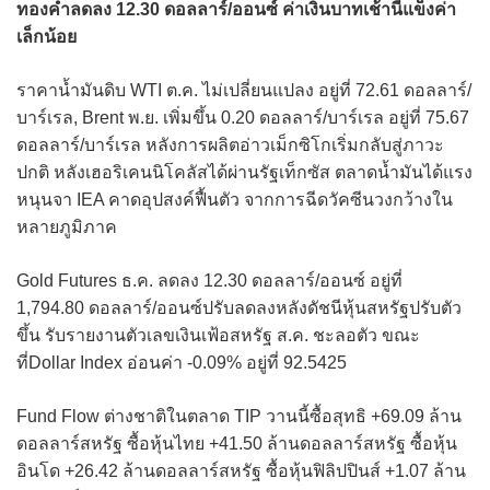
ทองคำลดลง 12.30 ดอลลาร์/ออนซ์ ค่าเงินบาทเช้านี้แข็งค่า
เล็กน้อย
ราคาน้ำมันดิบ WTI ต.ค. ไม่เปลี่ยนแปลง อยู่ที่ 72.61 ดอลลาร์/
บาร์เรล, Brent พ.ย. เพิ่มขึ้น 0.20 ดอลลาร์/บาร์เรล อยู่ที่ 75.67
ดอลลาร์/บาร์เรล หลังการผลิตอ่าวเม็กซิโกเริ่มกลับสู่ภาวะ
ปกติ หลังเฮอริเคนนิโคลัสได้ผ่านรัฐเท็กซัส ตลาดน้ำมันได้แรง
หนุนจา IEA คาดอุปสงค์ฟื้นตัว จากการฉีดวัคซีนวงกว้างใน
หลายภูมิภาค
Gold Futures ธ.ค. ลดลง 12.30 ดอลลาร์/ออนซ์ อยู่ที่
1,794.80 ดอลลาร์/ออนซ์ปรับลดลงหลังดัชนีหุ้นสหรัฐปรับตัว
ขึ้น รับรายงานตัวเลขเงินเฟ้อสหรัฐ ส.ค. ชะลอตัว ขณะ
ที่Dollar Index อ่อนค่า -0.09% อยู่ที่ 92.5425
Fund Flow ต่างชาติในตลาด TIP วานนี้ซื้อสุทธิ +69.09 ล้าน
ดอลลาร์สหรัฐ ซื้อหุ้นไทย +41.50 ล้านดอลลาร์สหรัฐ ซื้อหุ้น
อินโด +26.42 ล้านดอลลาร์สหรัฐ ซื้อหุ้นฟิลิปปินส์ +1.07 ล้าน