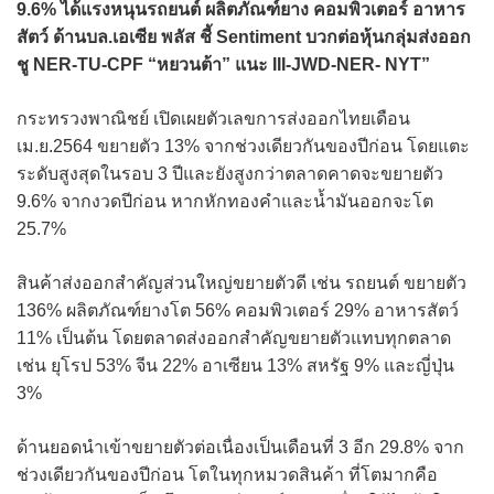
9.6% ได้แรงหนุนรถยนต์ ผลิตภัณฑ์ยาง คอมพิวเตอร์ อาหาร
สัตว์ ด้านบล.เอเซีย พลัส ชี้ Sentiment บวกต่อหุ้นกลุ่มส่งออก
ชู NER-TU-CPF “หยวนต้า” แนะ III-JWD-NER- NYT”
กระทรวงพาณิชย์ เปิดเผยตัวเลขการส่งออกไทยเดือน
เม.ย.2564 ขยายตัว 13% จากช่วงเดียวกันของปีก่อน โดยแตะ
ระดับสูงสุดในรอบ 3 ปีและยังสูงกว่าตลาดคาดจะขยายตัว
9.6% จากงวดปีก่อน หากหักทองคำและน้ำมันออกจะโต
25.7%
สินค้าส่งออกสำคัญส่วนใหญ่ขยายตัวดี เช่น รถยนต์ ขยายตัว
136% ผลิตภัณฑ์ยางโต 56% คอมพิวเตอร์ 29% อาหารสัตว์
11% เป็นต้น โดยตลาดส่งออกสำคัญขยายตัวแทบทุกตลาด
เช่น ยุโรป 53% จีน 22% อาเซียน 13% สหรัฐ 9% และญี่ปุ่น
3%
ด้านยอดนำเข้าขยายตัวต่อเนื่องเป็นเดือนที่ 3 อีก 29.8% จาก
ช่วงเดียวกันของปีก่อน โตในทุกหมวดสินค้า ที่โตมากคือ