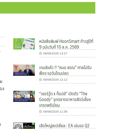
หนังสือพิมพ์ HoonSmart ก้าวสู่ปีที่
9 ฉบับวันที่ 10 ส.ค. 2569
”
09/08/2026 13:27
เกมส์แล้ว !! “หมอ สรณ” ศาลไม่รับ
ฟ้อง รอวันโดนปลด
09/08/2026 12:12
็ม
ของ
“เชอร์วู้ด x ท็อปส์” เปิดตัว “The
Goody” รุกตลาดอาหารสัตว์เลี้ยง
เกรดพรีเมียม
09/08/2026 11:59
น
เสือใหญ่สเปเชี่ยล : EA เล่นรอ Q2