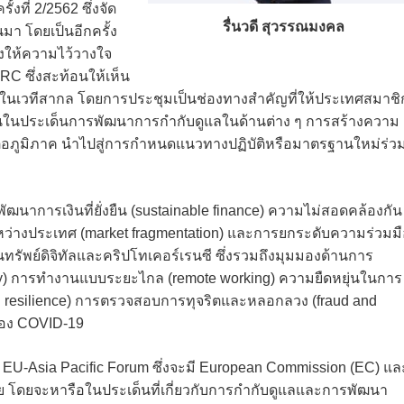
้งที่ 2/2562 ซึ่งจัด
รื่นวดี สุวรรณมงคล
านมา โดยเป็นอีกครั้ง
างให้ความไว้วางใจ
C ซึ่งสะท้อนให้เห็น
 ในเวทีสากล โดยการประชุมเป็นช่องทางสำคัญที่ให้ประเทศสมาชิ
นในประเด็นการพัฒนาการกำกับดูแลในด้านต่าง ๆ การสร้างความ
ต่อภูมิภาค นำไปสู่การกำหนดแนวทางปฏิบัติหรือมาตรฐานใหม่ร่ว
ฒนาการเงินที่ยั่งยืน (sustainable finance) ความไม่สอดคล้องกัน
างประเทศ (market fragmentation) และการยกระดับความร่วมมื
นทรัพย์ดิจิทัลและคริปโทเคอร์เรนซี ซึ่งรวมถึงมุมมองด้านการ
rency) การทำงานแบบระยะไกล (remote working) ความยืดหยุ่นในการ
nal resilience) การตรวจสอบการทุจริตและหลอกลวง (fraud and
ของ COVID-19
ชุม EU-Asia Pacific Forum ซึ่งจะมี European Commission (EC) แล
 โดยจะหารือในประเด็นที่เกี่ยวกับการกำกับดูแลและการพัฒนา