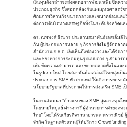
เงินทุนดังกล่าวจะส่งผลต่อการพัฒนาเพิ่มขี
ประกอบธุรกิจ ซึ่งสอดคล้องกับแผนยุทธศาสตร์ชาต
ศักยภาพวิสาหกิจขนาดกลางและขนาดย่อมและวิสาห
ต่อการเติบโตทางเศรษฐกิจทั้งในระดับจังหวัดแ
ดร. ณพพงศ์ ธีระวร ประธานสมาพันธ์เอสเอ็มอีไทย
กัน ผู้ประกอบการหลาย ๆ กิจการยังไม่รู้จักตลา
สำนักงาน ก.ล.ต. เล็งเห็นถึงช่องว่างและได้จัดกา
และช่องทางการระดมทุนรูปแบบต่าง ๆ สามารถนำ
เพิ่มขีดความสามารถ และขยายตลาดทั้งในและต่างปร
ในรูปแบบใหม่ โดยสมาพันธ์เอสเอ็มอีไทยมุ่งเป็นเ
ประกอบการ SME ทั่วประเทศ ให้เกิดการยกระดั
นโยบายรัฐบาลที่ประกาศให้การส่งเสริม SME เป
ในงานสัมมนา “ก้าวแรกของ SME สู่ตลาดทุนไทย
โดยนายไพบูลย์ ดำรงวารี ผู้อำนวยการฝ่ายจดทะเ
ไทย” โดยได้รับเกียรติจากนายวรพล พรวาณิชย์ ผู้
จำกัด ในฐานะตัวแทนผู้ให้บริการ Crowdfunding 