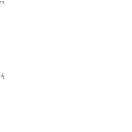
าร
ล
ผู้