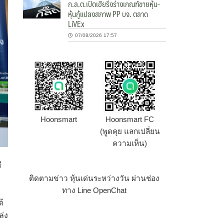
ก.ล.ต.เปิดเฮียริ่งร่างเกณฑ์ขายหุ้น-
หุ้นกู้แปลงสภาพ PP บจ. ตลาด
LiVEx
07/08/2026 17:57
Hoonsmart
Hoonsmart FC
(พูดคุย แลกเปลี่ยน
ความเห็น)
ี
ติดตามข่าว หุ้นเด่นระหว่างวัน ผ่านช่อง
ทาง Line OpenChat
้
ล่ง