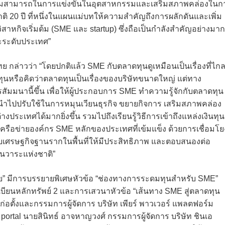
ดความสามารถในการแข่งขันในอุตสาหกรรมและเสริมสภาพคล่องในก
ิ 20 ปี ที่หนึ่งในแผนแม่บทให้ความสำคัญถึงการผลักดันและเพิ่ม
กิจเริ่มต้ม (SME และ startup) ซึ่งถือเป็นกำลังสำคัญอย่างมาก
ละระดับประเทศ”
 กล่าวว่า “โดยปกติแล้ว SME กับตลาดทุนดูเหมือนเป็นเรื่องที่ไก
ดทุนหรือคิดว่าตลาดทุนเป็นเรื่องของบริษัทขนาดใหญ่ แต่ทาง
รสัมมนานี้ขึ้น เพื่อให้ผู้ประกอบการ SME ทำความรู้จักกับตลาดทุน
ไปปรับใช้ในการหมุนเวียนธุรกิจ ขยายกิจการ เสริมสภาพคล่อง
ะเทศได้มากยิ่งขึ้น รวมไปถึงเรียนรู้วิธีการเข้าถึงแหล่งเงินทุน
ครือข่ายองค์กร SME หลักของประเทศที่เข้มแข็ง ด้วยการเชื่อมโยง
บเศรษฐกิจฐานรากในพื้นที่ให้มีประสิทธิภาพ และตอบสนองต่อ
็นวาระแห่งชาติ”
” มีการบรรยายพิเศษหัวข้อ “ช่องทางการระดมทุนสำหรับ SME”
บียนหลักทรัพย์ 2 และการเสวนาหัวข้อ “เส้นทาง SME สู่ตลาดทุน
ก่อตั้งและกรรมการผู้จัดการ บริษัท เพียร์ พาวเวอร์ แพลตฟอร์ม
portal นายสินิทธ์ อาจหาญวงศ์ กรรมการผู้จัดการ บริษัท ชินเอ