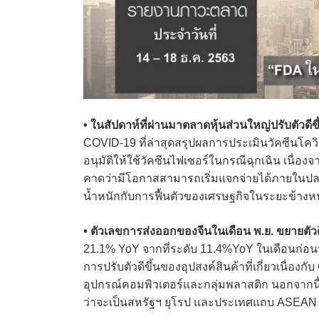
• ในสัปดาห์ที่ผ่านมาตลาดหุ้นส่วนใหญ่ปรับตัวดีขึ้
COVID-19 ที่ล่าสุดสรุปผลการประเมินวัคซีน
อนุมัติให้ใช้วัคซีนไฟเซอร์ในกรณีฉุกเฉิน เนื่อ
คาดว่ามีโอกาสสามารถเริ่มแจกจ่ายได้ภายในปลายปีน
น้ำหนักกับการฟื้นตัวของเศรษฐกิจในระยะข้างหน้
• ตัวเลขการส่งออกของจีนในเดือน พ.ย. ขยายตัวด
21.1% YoY จากที่ระดับ 11.4%YoY ในเดือนก่อนหน้
การปรับตัวดีขึ้นของอุปสงค์สินค้าที่เกี่ยวเนื่
อุปกรณ์คอมพิวเตอร์และกลุ่มพลาสติก นอกจากนี้ก
ว่าจะเป็นสหรัฐฯ ยุโรป และประเทศแถบ ASEAN