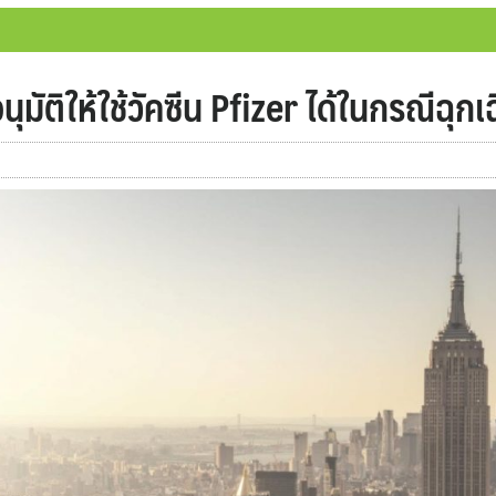
ัติให้ใช้วัคซีน Pfizer ได้ในกรณีฉุกเ