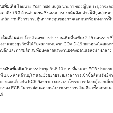
นเพิ่มเติม
โดยนาย Yoshihide Suga นายกฯ ของญี่ปุ่น ระบุว่าจะอ
ูลค่าถึง 76.3 ล้านล้านเยน ซึ่งแผนการกระตุ้นดังกล่าวน้ีมีจุดมุ่งหม
หลัก รวมถึงการกระตุ้นการลงทุนของภาคเอกชนพร้อมทั้งการฟ้ืน
งในเดือนพ.ย.
โดยตัวเลขการจ้างงานเพิ่มขึ้นเพียง 2.45 แสนราย ซึ่
การจ้างงานของธุรกิจที่ได้รับผลกระทบจาก COVID-19 ชะลอลงโดยเฉพ
้าปลีกและการผลิต สะท้อนตลาดแรงงานยังคงอ่อนแอลงท่ามกลาง
เงินเพิ่มเติม
ในการประชุมวันที่ 10 ธ.ค. ที่ผ่านมา ECB ประกาศ
ับที่ 1.85 ล้านล้านยูโร และยังขยายระยะเวลาการเข้าซื้อสินทรัพย์ผ่
้อย ขณะเดียวกัน ECB ยังขยายระยะเวลาโครงการปล่อยกู้ดอกเบี้ย
์หลักของ ECB ในการผ่อนคลายนโยบายทางการเงิน คือ เพ่ือลดทอน
19