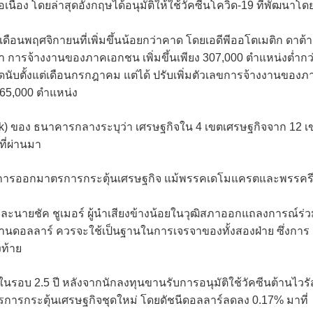
ื่อง โดยล่าสุดอังกฤษได้อนุมัติให้ใช้วัคซีนโควิด-19 ที่พัฒนาโด
ือนพฤศจิกายนที่เพิ่มขึ้นน้อยกว่าคาด โดยเอดีพีออโตเมติก ดาต้า
ผยว่า การจ้างงานของภาคเอกชน เพิ่มขึ้นเพียง 307,000 ตำแหน่งต่ำกว
ุดนับตั้งแต่เดือนกรกฎาคม แต่ได้ ปรับเพิ่มตัวเลขการจ้างงานของภ
365,000 ตำแหน่ง
) ของ ธนาคารกลางระบุว่า เศรษฐกิจใน 4 เขตเศรษฐกิจจาก 12 เ
ี่ผ่านมา
้มีการออกมาตรการกระตุ้นเศรษฐกิจ แม้พรรคเดโมแครตและพรรคร
นายชัค ชูเมอร์ ผู้นำเสียงข้างน้อยในวุฒิสภาออกแถลงการณ์ร่
ล้านดอลลาร์ ควรจะใช้เป็นฐานในการเจรจาของทั้งสองฝ่าย ซึ่งการ
งท้าย
ในรอบ 2.5 ปี หลังจากนักลงทุนขานรับการอนุมัติใช้วัคซีนต้านไวรั
การกระตุ้นเศรษฐกิจชุดใหม่ โดยดัชนีดอลลาร์ลดลง 0.17% มาที่