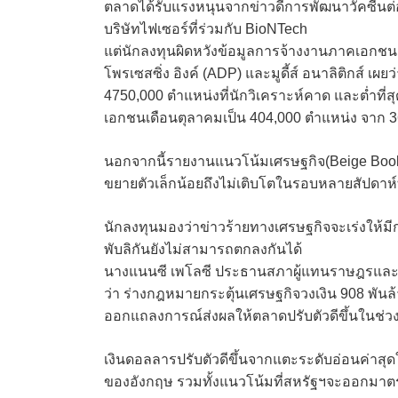
ตลาดได้รับแรงหนุนจากข่าวดีการพัฒนาวัคซีนต่อเน
บริษัทไฟเซอร์ที่ร่วมกับ BioNTech
แต่นักลงทุนผิดหวังข้อมูลการจ้างงานภาคเอกชนเด
โพรเซสซิ่ง อิงค์ (ADP) และมูดี้ส์ อนาลิติกส์ เ
4750,000 ตำแหน่งที่นักวิเคราะห์คาด และต่ำที่ส
เอกชนเดือนตุลาคมเป็น 404,000 ตำแหน่ง จาก 
นอกจากนี้รายงานแนวโน้มเศรษฐกิจ(Beige Book
ขยายตัวเล็กน้อยถึงไม่เติบโตในรอบหลายสัปดาห์ท
นักลงทุนมองว่าข่าวร้ายทางเศรษฐกิจจะเร่งให
พับลิกันยังไม่สามารถตกลงกันได้
นางแนนซี เพโลซี ประธานสภาผู้แทนราษฎรและละ
ว่า ร่างกฎหมายกระตุ้นเศรษฐกิจวงเงิน 908 พัน
ออกแถลงการณ์ส่งผลให้ตลาดปรับตัวดีขึ้นในช่ว
เงินดอลลารปรับตัวดีขึ้นจากแตะระดับอ่อนค่าสุด
ของอังกฤษ รวมทั้งแนวโน้มที่สหรัฐฯจะออกมาตร