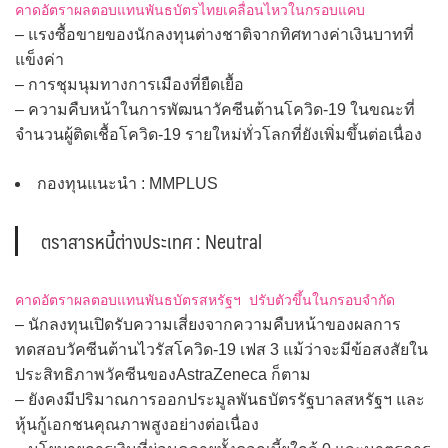
คาดอัตราผลตอบแทนพันธบัตรไทยเคลื่อนไหวในกรอบแคบ
– แรงซื้อขายของนักลงทุนต่างชาติจากทิศทางค่าเงินบาทที่
แข็งค่า
– การชุมนุมทางการเมืองที่ยืดเยื้อ
– ความคืบหน้าในการพัฒนาวัคซีนต้านโควิด-19 ในขณะที่
จำนวนผู้ติดเชื้อโควิด-19 รายใหม่ทั่วโลกที่ยังเพิ่มขึ้นต่อเนื่อง
กองทุนแนะนำ : MMPLUS
ตราสารหนี้ต่างประเทศ : Neutral
คาดอัตราผลตอบแทนพันธบัตรสหรัฐฯ ปรับตัวขึ้นในกรอบจำกัด
– นักลงทุนเปิดรับความเสี่ยงจากความคืบหน้าของผลการ
ทดสอบวัคซีนต้านไวรัสโควิด-19 เฟส 3 แม้ว่าจะมีข้อสงสัยใน
ประสิทธิภาพวัคซีนของAstraZeneca ก็ตาม
– ยังคงมีปริมาณการออกประมูลพันธบัตรรัฐบาลสหรัฐฯ และ
หุ้นกู้เอกชนคุณภาพสูงอย่างต่อเนื่อง