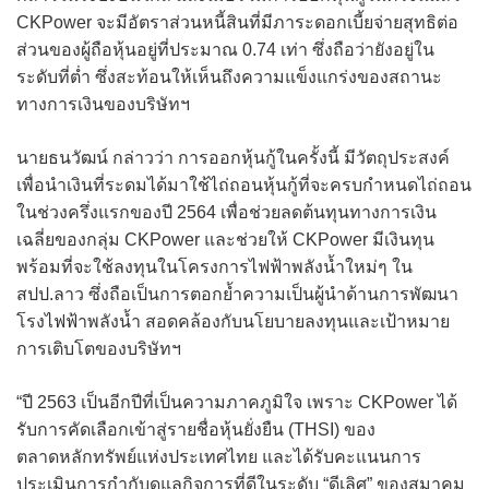
CKPower จะมีอัตราส่วนหนี้สินที่มีภาระดอกเบี้ยจ่ายสุทธิต่อ
ส่วนของผู้ถือหุ้นอยู่ที่ประมาณ 0.74 เท่า ซึ่งถือว่ายังอยู่ใน
ระดับที่ต่ำ ซึ่งสะท้อนให้เห็นถึงความแข็งแกร่งของสถานะ
ทางการเงินของบริษัทฯ
นายธนวัฒน์ กล่าวว่า การออกหุ้นกู้ในครั้งนี้ มีวัตถุประสงค์
เพื่อนำเงินที่ระดมได้มาใช้ไถ่ถอนหุ้นกู้ที่จะครบกำหนดไถ่ถอน
ในช่วงครึ่งแรกของปี 2564 เพื่อช่วยลดต้นทุนทางการเงิน
เฉลี่ยของกลุ่ม CKPower และช่วยให้ CKPower มีเงินทุน
พร้อมที่จะใช้ลงทุนในโครงการไฟฟ้าพลังน้ำใหม่ๆ ใน
สปป.ลาว ซึ่งถือเป็นการตอกย้ำความเป็นผู้นำด้านการพัฒนา
โรงไฟฟ้าพลังน้ำ สอดคล้องกับนโยบายลงทุนและเป้าหมาย
การเติบโตของบริษัทฯ
“ปี 2563 เป็นอีกปีที่เป็นความภาคภูมิใจ เพราะ CKPower ได้
รับการคัดเลือกเข้าสู่รายชื่อหุ้นยั่งยืน (THSI) ของ
ตลาดหลักทรัพย์แห่งประเทศไทย และได้รับคะแนนการ
ประเมินการกำกับดูแลกิจการที่ดีในระดับ “ดีเลิศ” ของสมาคม