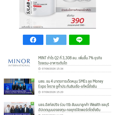
MINT กำไร Q2 ที่ 3,308 ลบ. เพิ่มขึ้น 7% ธุรกิจ
โรงแรม-อาหารเติบโต
07/08/2026 15:34
บสย. ขน 4 มาตรการเด็ดหนุน SMEs ลุย Money
Expo โคราช ชูค้ำประกันสินเชื่อ-แก้หนี้ยั่งยืน
07/08/2026 15:20
บลจ.อีสท์สปริง ร่วม ttb สัมมนาลูกค้า Wealth ชลบุรี
อัปเดตมุมมองลงทุน-กลยุทธ์จัดพอร์ตโตยั่งยืน