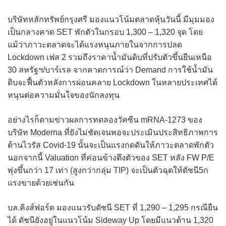
บริษัทหลักทรัพย์กรุงศรี มองแนวโน้มตลาดหุ้นวันนี้ มีมุมมอง
เป็นกลางคาด SET พักตัวในกรอบ 1,300 – 1,320 จุด โดย
แม้ว่าภาวะตลาดจะได้แรงหนุนภายในจากการปลด
Lockdown เฟส 2 รวมถึงราคาน้ำมันดิบที่ปรับตัวขึ้นยืนเหนือ
30 สหรัฐฯ/บาร์เรล จากคาดการณ์ว่า Demand การใช้น้ำมัน
ดิบจะฟื้นตัวหลังการผ่อนคลาย Lockdown ในหลายประเทศได้
หนุนต่อความมั่นใจของนักลงทุน
อย่างไรก็ตามข่าวผลการทดลองวัคซีน mRNA-1273 ของ
บริษัท Moderna ที่ยังไม่ชัดเจนพอจะประเมินประสิทธิภาพการ
ต้านไวรัส Covid-19 นั้นจะเป็นแรงกดดันให้ภาวะตลาดพักตัว
นอกจากนี้ Valuation ที่ค่อนข้างตึงตัวของ SET หลัง FW P/E
พุ่งขึ้นกว่า 17 เท่า (สูงกว่ากลุ่ม TIP) จะเป็นตัวฉุดให้ดัชนี5ก
แรงขายด้วยเช่นกัน
บล.คิงส์ฟอร์ด มองแนวรับดัชนี SET ที่ 1,290 – 1,295 กรณียืน
ได้ ดัชนียังอยู่ในแนวโน้ม Sideway Up โดยมีแนวต้าน 1,320