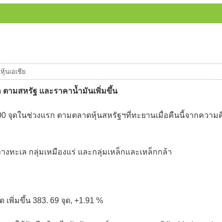
หุ้นเอเชีย
ตามสหรัฐ และราคาน้ำมันเพิ่มขึ้น
า 500 จุดในช่วงแรก ตามตลาดหุ้นสหรัฐฯที่ทะยานเมื่อคืนนี้จากความค
ส่งทางทะเล กลุ่มเหมืองแร่ และกลุ่มเหล็กและเหล็กกล้า
ุด เพิ่มขึ้น 383. 69 จุด, +1.91 %