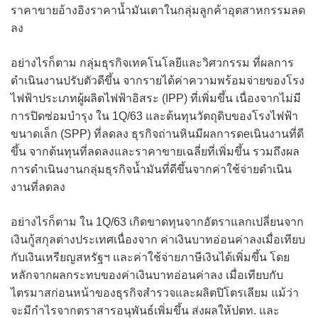
ราคาขายอ้างอิงราคาน้ำมันเตาในกลุ่มลูกค้าอุตสาหกรรมลด
ลง
อย่างไรก็ตาม กลุ่มธุรกิจเทคโนโลยีและวิศวกรรม ที่ผลการ
ดำเนินงานปรับตัวดีขึ้น จากรายได้ค่าความพร้อมจ่ายของโรง
ไฟฟ้าประเภทผู้ผลิตไฟฟ้าอิสระ (IPP) ที่เพิ่มขึ้น เนื่องจากไม่มี
การปิดซ่อมบำรุง ใน 1Q/63 และต้นทุนวัตถุดิบของโรงไฟฟ้า
ขนาดเล็ก (SPP) ที่ลดลง ธุรกิจถ่านหินมีผลการดeเนินงานที่ดี
ขึ้น จากต้นทุนที่ลดลงและราคาขายเฉลี่ยที่เพิ่มขึ้น รวมถึงผล
การดำเนินงานกลุ่มธุรกิจน้ำมันที่ดีขึ้นจากค่าใช้จ่ายดำเนิน
งานที่ลดลง
อย่างไรก็ตาม ใน 1Q/63 เกิดขาดทุนจากอัตราแลกเปลี่ยนจาก
เงินกู้สกุลต่างประเทศเนื่องจาก ค่าเงินบาทอ่อนค่าลงเมื่อเทียบ
กับเงินเหรียญสหรัฐฯ และค่าใช้จ่ายภาษีเงินได้เพิ่มขึ้น โดย
หลักจากผลกระทบของค่าเงินบาทอ่อนค่าลง เมื่อเทียบกับ
ไตรมาสก่อนหน้าของธุรกิจสำรวจและผลิตปิโตรเลียม แม้ว่า
จะมีกำไรจากตราสารอนุพันธ์เพิ่มขึ้น ส่งผลให้ปตท. และ