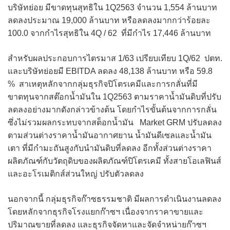
บริษัทย่อย มีขาดทุนสุทธิใน 1Q2563 จำนวน 1,554 ล้านบาท
ลดลงประมาณ 19,000 ล้านบาท หรือลดลงมากกว่าร้อยละ
100.0 จากกำไรสุทธิใน 4Q / 62 ที่มีกำไร 17,446 ล้านบาท
สำหรับผลประกอบการไตรมาส 1/63 เปรียบเทียบ 1Q/62 ปตท.
และบริษัทย่อยมี EBITDA ลดลง 48,138 ล้านบาท หรือ 59.8
% สาเหตุหลักจากกลุ่มธุรกิจปิโตรเคมีและการกลั่นที่มี
ขาดทุนจากสต๊อกน้ำมันใน 1Q2563 ตามราคาน้ำมันดิบที่ปรับ
ลดลงอย่างมากดังกล่าวข้างต้น โดยกำไรขั้นต้นจากการกลั่น
ซึ่งไม่รวมผลกระทบจากสต็อกน้ำมัน Market GRM ปรับลดลง
ตามส่วนต่างราคาน้ำมันอากาศยาน น้ำมันดีเซลและน้ำมัน
เตา ที่มีกำมะถันสูงกับนำมันดิบที่ลดลง อีกทั้งส่วนต่างราคา
ผลิตภัณฑ์กับวัตถุดิบของผลิตภัณฑ์ปิโตรเคมี ทั้งสายโอเลฟินส์
และอะโรเมติกส์ส่วนใหญ่ ปรับตัวลดลง
นอกจากนี้ กลุ่มธุรกิจก๊าซธรรมชาติ มีผลการดำเนินงานลดลง
โดยหลักจากธุรกิจโรงแยกก๊าซฯ เนื่องจากราคาขายและ
ปริมาณขายที่ลดลง และธุรกิจจัดหาและจัดจำหน่ายก๊าซฯ