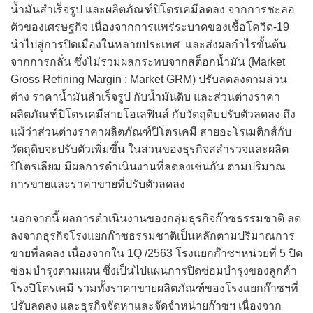
น้ำมันสำเร็จรูป และผลิตภัณฑ์ปิโตรเคมีลดลง จากการชะลอ
ตัวของเศรษฐกิจ เนื่องจากการแพร่ระบาดของเชื้อโควิด-19
นำไปสู่การปิดเมืองในหลายประเทศ และส่งผลกำไรขั้นต้น
จากการกลั่น ซึ่งไม่รวมผลกระทบจากสต็อกน้ำมัน (Market
Gross Refining Margin : Market GRM) ปรับลดลงตามส่วน
ต่าง ราคาน้ำมันสำเร็จรูป กับน้ำมันดิบ และส่วนต่างราคา
ผลิตภัณฑ์ปิโตรเคมีสายโอเลฟินส์ กับวัตถุดิบปรับตัวลดลง ถึง
แม้ว่าส่วนต่างราคาผลิตภัณฑ์ปิโตรเคมี สายอะโรเมติกส์กับ
วัตถุดิบจะปรับตัวเพิ่มขึ้น ในส่วนของธุรกิจสสำรวจและผลิต
ปิโตรเลียม มีผลการดำเนินงานที่ลดลงเช่นกัน ตามปริมาณ
การขายและราคาขายที่ปรับตัวลดลง
นอกจากนี้ ผลการดำเนินงานของกลุ่มธุรกิจก๊าซธรรมชาติ ลด
ลงจากธุรกิจโรงแยกก๊าซธรรมชาติเป็นหลักตามปริมาณการ
ขายที่ลดลง เนื่องจากใน 1Q /2563 โรงแยกก๊าซฯหน่วยที่ 5 ปิด
ซ่อมบำรุงตามแผน ซึ่งเป็นไปแผนการปิดซ่อมบำรุงของลูกค้า
โรงปิโตรเคมี รวมทั้งราคาขายผลิตภัณฑ์ของโรงแยกก๊าซฯที่
ปรับลดลง และธุรกิจจัดหาและจัดจำหน่ายก๊าซฯ เนื่องจาก