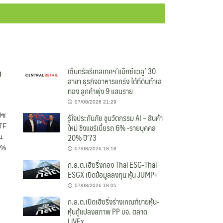
ว
เซ็นทรัลรีเทลเทคฯ’แม็กซ์แวลู’ 30
สาขา ธุรกิจอาหารแกร่ง ได้ที่ดินทำเล
ทอง ลูกค้าพุ่ง 9 แสนราย
07/08/2026 21:29
ปซ
รู้ใจประกันภัย ชูนวัตกรรม AI – สินค้า
ใหม่ ชิงแชร์เบี้ยรถ 6% -รายบุคคล
ETF
20% ปี’73
น
0%
07/08/2026 18:18
ก.ล.ต.เฮียริ่งกอง Thai ESG-Thai
ESGX เปิดข้อมูลลงทุน หุ้น JUMP+
07/08/2026 18:05
ก.ล.ต.เปิดเฮียริ่งร่างเกณฑ์ขายหุ้น-
หุ้นกู้แปลงสภาพ PP บจ. ตลาด
LiVEx