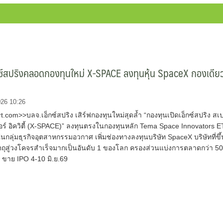
ซ์สปริงคลอดกองทุนใหม่ X-SPACE ลงทุนหุ้น SpaceX กองเดีย
026 10:26
com>>บลจ.เอ็กซ์สปริง เสิร์ฟกองทุนใหม่สุดล้ำ “กองทุนเปิดเอ็กซ์สปริง สเ
อร์ อิควิตี้ (X-SPACE)” ลงทุนตรงในกองทุนหลัก Tema Space Innovators 
นกลุ่มธุรกิจอุตสาหกรรมอวกาศ เพิ่มช่องทางลงทุนบริษัท SpaceX บริษัทที่ขึ้
วัตถุสู่วงโคจรสำเร็จมากเป็นอันดับ 1 ของโลก ครองส่วนแบ่งการตลาดกว่า 5
 ขาย IPO 4-10 มิ.ย.69