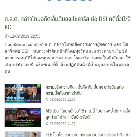
ก.ล.ต. กล่าวโทษอดีตเอ็มดีบลจ.โซลาริส ต่อ DSI คดีตั๋วบี/อี
KC
12/09/2019 22:53
HoonSmart.com>>ก.ล.ต. กล่าวโทษอดีตกรรมการผู้จัดการ บลจ.โซ
ลาริสต่อ DSI พบกระทำผิดหน้าที่โดยทุจริตและแสวงหาประโยชน์
จากการอนุมัติให้กองทุนรวมของ บลจ.โซลาริส ลงทุนในตั๋วสัญญาใช้
เงิน บริษัท เค.ซี. พร็อพเพอร์ตี้ ห้ามปฏิบัติหน้าที่เป็นบุคลากรในตลาด
ทุน
ความจริงความคิด : มั่งคั่ง กับ มั่นคง อะไรมีผลต่อ
ความมั่งคั่งมากกว่ากัน
08/08/2026 12:00
AIS เปิด “โซนหน้าจอ” 8 ก.ย.นี้ “อยากจะย้ำชัด ๆ ครั้ง
สุดท้าย” อำลา “อัสนี-วสันต์”
08/08/2026 11:52
FLE โรดโชว์ขอนแก่น กระแสตอบรับดี เตรียม IPO เข้า